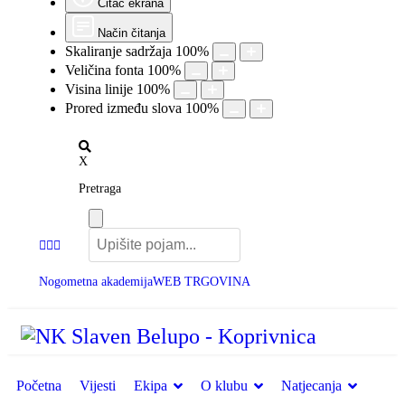
Čitač ekrana
Način čitanja
Skaliranje sadržaja
100
%
Veličina fonta
100
%
Visina linije
100
%
Prored između slova
100
%
X
Pretraga
Nogometna akademija
WEB TRGOVINA
Početna
Vijesti
Ekipa
O klubu
Natjecanja