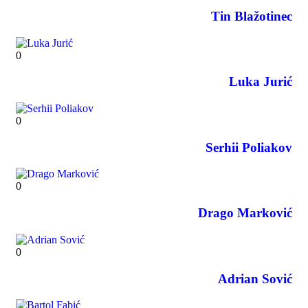
Tin Blažotinec
0
Luka Jurić
0
Serhii Poliakov
0
Drago Marković
0
Adrian Sović