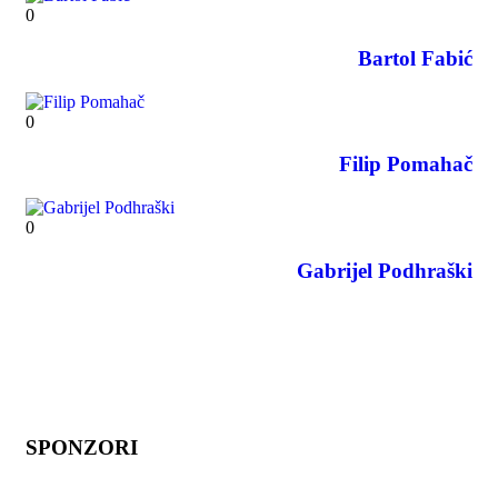
0
Bartol Fabić
0
Filip Pomahač
0
Gabrijel Podhraški
SPONZORI