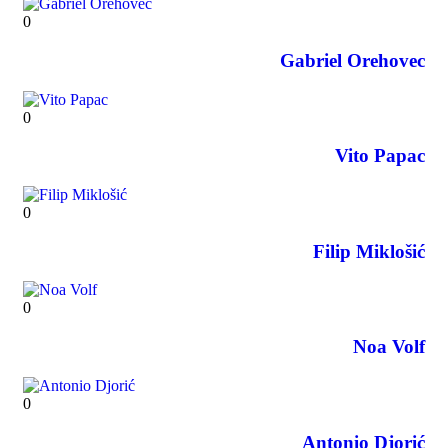
0
Gabriel Orehovec
0
Vito Papac
0
Filip Miklošić
0
Noa Volf
0
Antonio Djorić