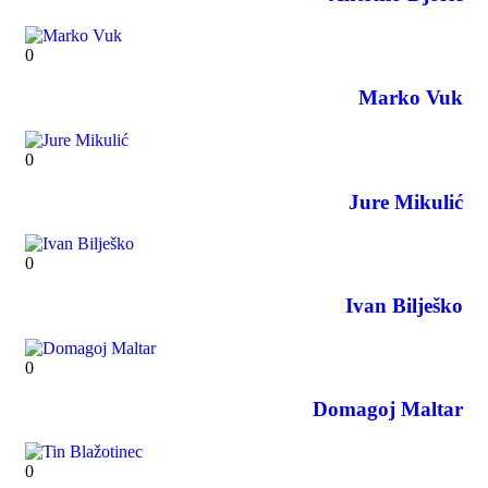
0
Marko Vuk
0
Jure Mikulić
0
Ivan Bilješko
0
Domagoj Maltar
0