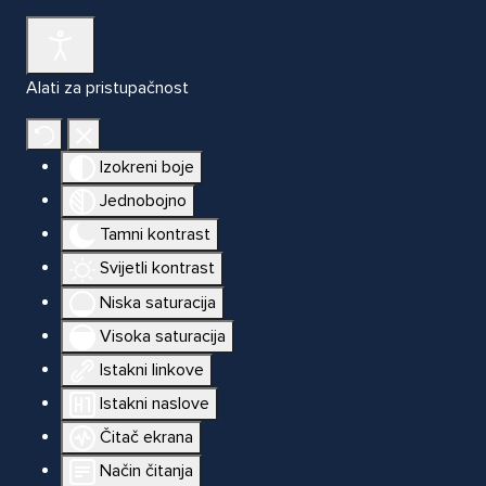
Alati za pristupačnost
Izokreni boje
Jednobojno
Tamni kontrast
Svijetli kontrast
Niska saturacija
Visoka saturacija
Istakni linkove
Istakni naslove
Čitač ekrana
Način čitanja