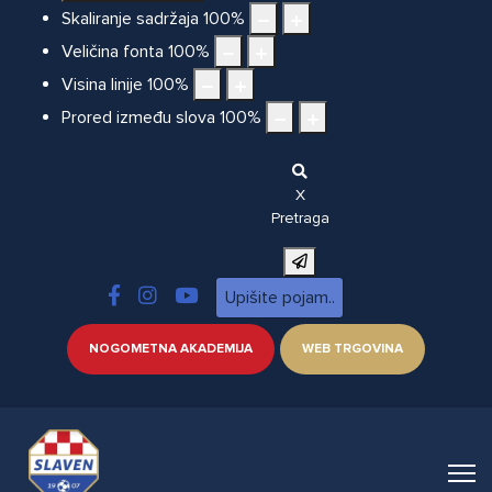
Skaliranje sadržaja
100
%
Veličina fonta
100
%
Visina linije
100
%
Prored između slova
100
%
X
Pretraga
NOGOMETNA AKADEMIJA
WEB TRGOVINA