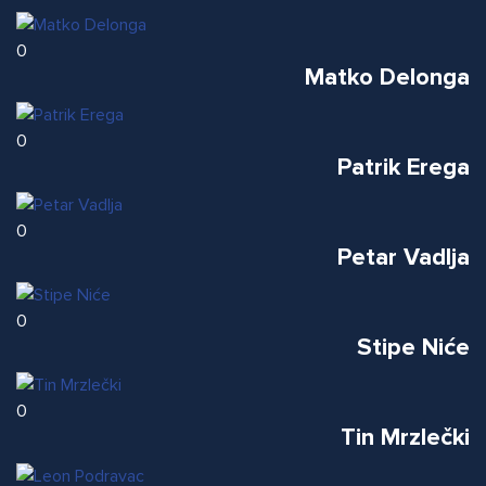
0
Matko Delonga
0
Patrik Erega
0
Petar Vadlja
0
Stipe Niće
0
Tin Mrzlečki