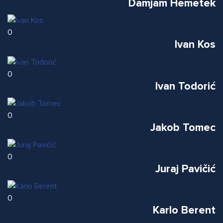
Damjam Hemetek
0
Ivan Kos
0
Ivan Todorić
0
Jakob Tomec
0
Juraj Pavičić
0
Karlo Berent