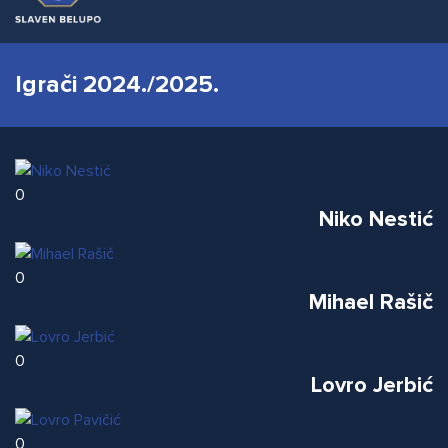
Igrači 2024./2025.
0
Niko Nestić
0
Mihael Rašič
0
Lovro Jerbić
0