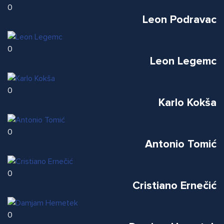
0
Leon Podravac
0
Leon Legemc
0
Karlo Kokša
0
Antonio Tomić
0
Cristiano Ernečić
0