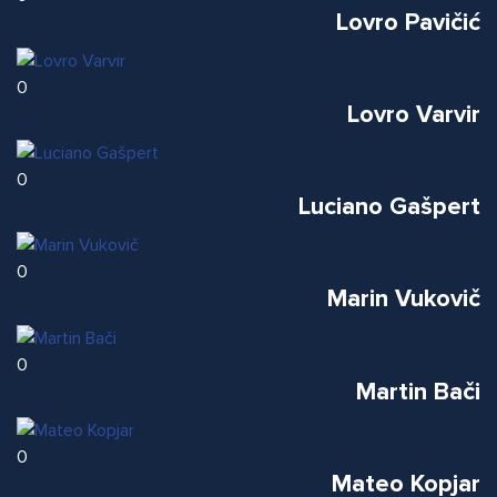
Lovro Pavičić
0
Lovro Varvir
0
Luciano Gašpert
0
Marin Vukovič
0
Martin Bači
0
Mateo Kopjar