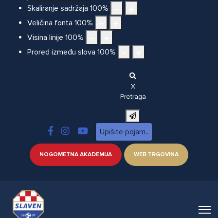
Skaliranje sadržaja
100
%
Veličina fonta
100
%
Visina linije
100
%
Prored između slova
100
%
X
Pretraga
NOGOMETNA AKADEMIJA
WEB TRGOVINA