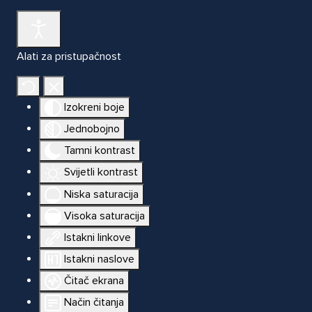
Alati za pristupačnost
Izokreni boje
Jednobojno
Tamni kontrast
Svijetli kontrast
Niska saturacija
Visoka saturacija
Istakni linkove
Istakni naslove
Čitač ekrana
Način čitanja