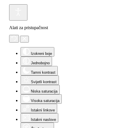
Alati za pristupačnost
Izokreni boje
Jednobojno
Tamni kontrast
Svijetli kontrast
Niska saturacija
Visoka saturacija
Istakni linkove
Istakni naslove