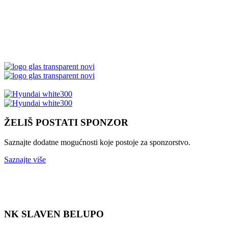
ŽELIŠ POSTATI SPONZOR
Saznajte dodatne mogućnosti koje postoje za sponzorstvo.
Saznajte više
NK SLAVEN BELUPO