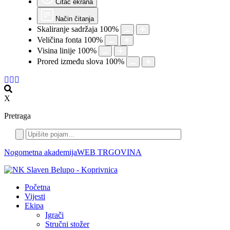
Čitač ekrana
Način čitanja
Skaliranje sadržaja
100
%
Veličina fonta
100
%
Visina linije
100
%
Prored između slova
100
%
X
Pretraga
Nogometna akademija
WEB TRGOVINA
Početna
Vijesti
Ekipa
Igrači
Stručni stožer