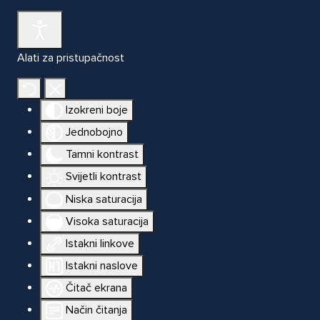
Alati za pristupačnost
Izokreni boje
Jednobojno
Tamni kontrast
Svijetli kontrast
Niska saturacija
Visoka saturacija
Istakni linkove
Istakni naslove
Čitač ekrana
Način čitanja