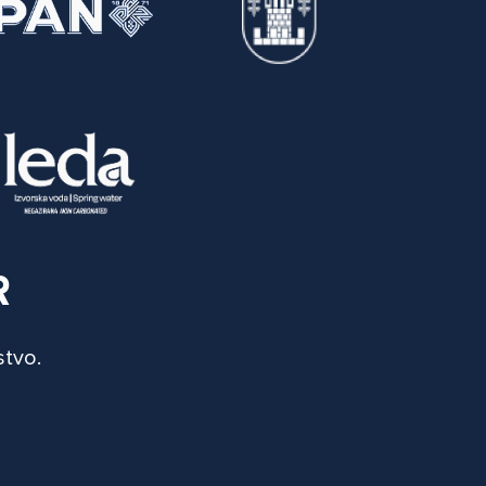
R
stvo.