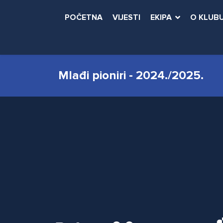
POČETNA
VIJESTI
EKIPA
O KLUB
Mlađi pioniri - 2024./2025.