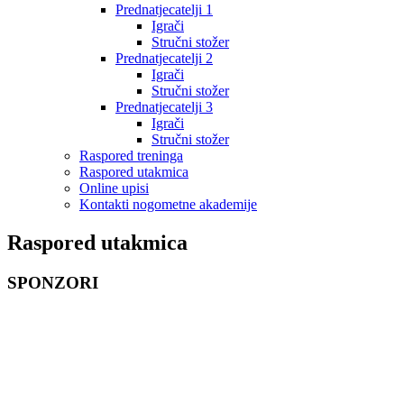
Prednatjecatelji 1
Igrači
Stručni stožer
Prednatjecatelji 2
Igrači
Stručni stožer
Prednatjecatelji 3
Igrači
Stručni stožer
Raspored treninga
Raspored utakmica
Online upisi
Kontakti nogometne akademije
Raspored utakmica
SPONZORI