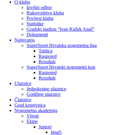
O klubu
Izvršni odbor
Rukovodstvo kluba
Povijest kluba
Statistike
Gradski stadion “Ivan Kušek Apaš”
Dokumenti
Natjecanja
SuperSport Hrvatska nogometna liga
Tablica
Raspored
Rezultati
SuperSport Hrvatski nogometni kup
Raspored
Rezultati
Ulaznice
Jednokratne ulaznice
Godišnje ulaznice
Članstvo
Grad koprivnica
Nogometna akademija
Vijesti
Ekipe
Juniori
Igrači