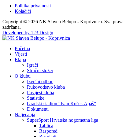
Politika privatnosti
Kolačići
Copyright © 2026 NK Slaven Belupo - Koprivnica. Sva prava
zadržana.
Developed by 123 Design
Početna
Vijesti
Ekipa
Igrači
Stručni stožer
O klubu
Izvršni odbor
Rukovodstvo kluba
Povijest kluba
Statistike
Gradski stadion “Ivan Kušek Apaš”
Dokumenti
Natjecanja
SuperSport Hrvatska nogometna liga
Tablica
Raspored
Rezultati