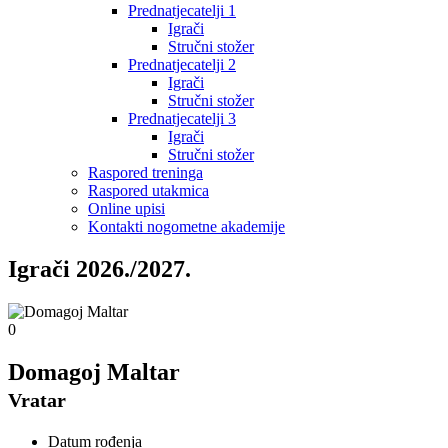
Prednatjecatelji 1
Igrači
Stručni stožer
Prednatjecatelji 2
Igrači
Stručni stožer
Prednatjecatelji 3
Igrači
Stručni stožer
Raspored treninga
Raspored utakmica
Online upisi
Kontakti nogometne akademije
Igrači 2026./2027.
0
Domagoj Maltar
Vratar
Datum rođenja