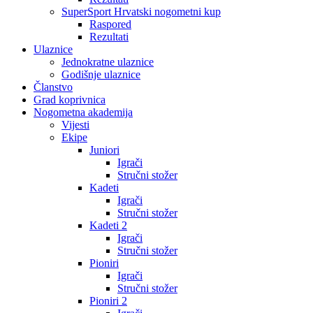
SuperSport Hrvatski nogometni kup
Raspored
Rezultati
Ulaznice
Jednokratne ulaznice
Godišnje ulaznice
Članstvo
Grad koprivnica
Nogometna akademija
Vijesti
Ekipe
Juniori
Igrači
Stručni stožer
Kadeti
Igrači
Stručni stožer
Kadeti 2
Igrači
Stručni stožer
Pioniri
Igrači
Stručni stožer
Pioniri 2