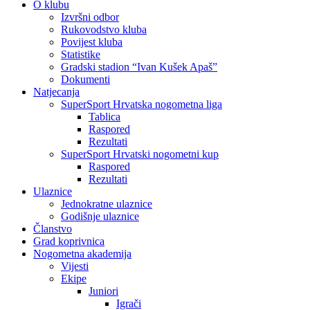
O klubu
Izvršni odbor
Rukovodstvo kluba
Povijest kluba
Statistike
Gradski stadion “Ivan Kušek Apaš”
Dokumenti
Natjecanja
SuperSport Hrvatska nogometna liga
Tablica
Raspored
Rezultati
SuperSport Hrvatski nogometni kup
Raspored
Rezultati
Ulaznice
Jednokratne ulaznice
Godišnje ulaznice
Članstvo
Grad koprivnica
Nogometna akademija
Vijesti
Ekipe
Juniori
Igrači