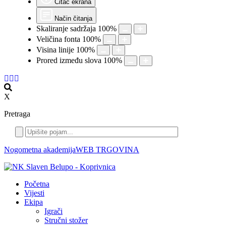
Čitač ekrana
Način čitanja
Skaliranje sadržaja
100
%
Veličina fonta
100
%
Visina linije
100
%
Prored između slova
100
%
X
Pretraga
Nogometna akademija
WEB TRGOVINA
Početna
Vijesti
Ekipa
Igrači
Stručni stožer