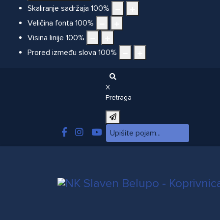
Skaliranje sadržaja
100
%
Veličina fonta
100
%
Visina linije
100
%
Prored između slova
100
%
X
Pretraga