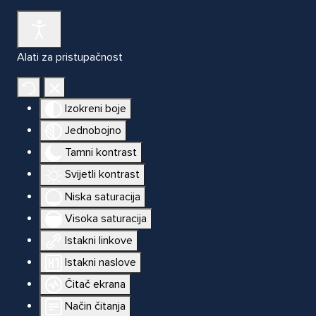
Alati za pristupačnost
Izokreni boje
Jednobojno
Tamni kontrast
Svijetli kontrast
Niska saturacija
Visoka saturacija
Istakni linkove
Istakni naslove
Čitač ekrana
Način čitanja