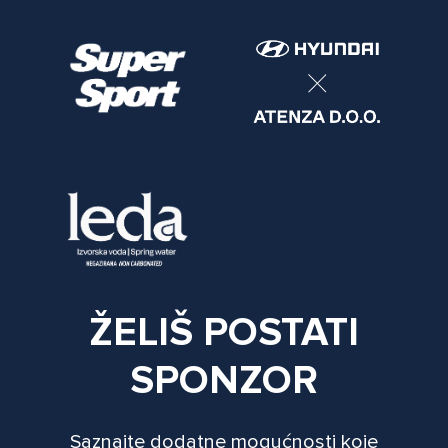
ŽELIŠ POSTATI
SPONZOR
Saznajte dodatne mogućnosti koje