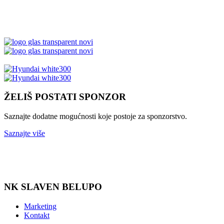
ŽELIŠ POSTATI SPONZOR
Saznajte dodatne mogućnosti koje postoje za sponzorstvo.
Saznajte više
NK SLAVEN BELUPO
Marketing
Kontakt