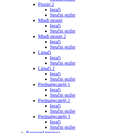
Pioniri 2
Igrači
Stručni stožer
Mlađi pioniri
Igrači
Stručni stožer
Mlađi pioniri 2
Igrači
Stručni stožer
Limači
Igrači
Stručni stožer
Limači 2
Igrači
Stručni stožer
Prednatjecatelji 1
Igrači
Stručni stožer
Prednatjecatelji 2
Igrači
Stručni stožer
Prednatjecatelji 3
Igrači
Stručni stožer
Raspored treninga