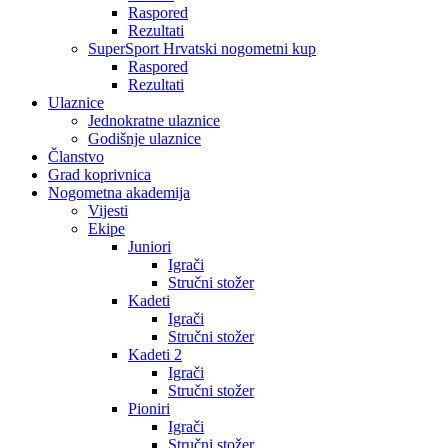
Raspored
Rezultati
SuperSport Hrvatski nogometni kup
Raspored
Rezultati
Ulaznice
Jednokratne ulaznice
Godišnje ulaznice
Članstvo
Grad koprivnica
Nogometna akademija
Vijesti
Ekipe
Juniori
Igrači
Stručni stožer
Kadeti
Igrači
Stručni stožer
Kadeti 2
Igrači
Stručni stožer
Pioniri
Igrači
Stručni stožer