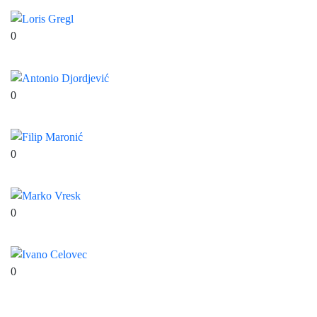
0
Loris Gregl
0
Antonio Djordjević
0
Filip Maronić
0
Marko Vresk
0
Ivano Celovec