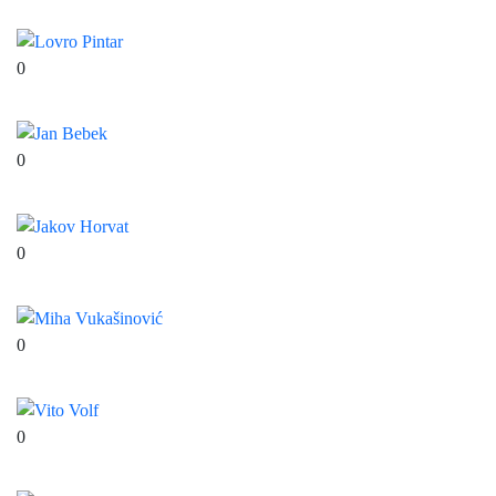
Petar Bilješko
0
Lovro Pintar
0
Jan Bebek
0
Jakov Horvat
0
Miha Vukašinović
0
Vito Volf