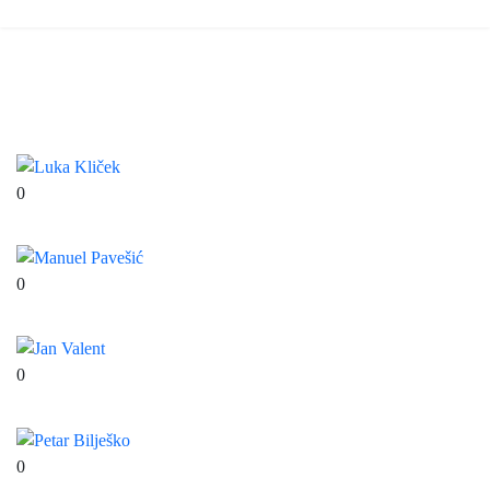
Pioniri 2 - 2024./2025.
0
Luka Kliček
0
Manuel Pavešić
0
Jan Valent
0