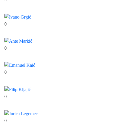
Petar Jurišić
0
Ivano Grgić
0
Ante Markić
0
Emanuel Kaić
0
Filip Kljajić
0
Jurica Legemec