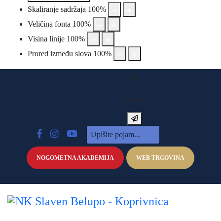
Skaliranje sadržaja
100
%
Veličina fonta
100
%
Visina linije
100
%
Prored između slova
100
%
X
Pretraga
NOGOMETNA AKADEMIJA
WEB TRGOVINA