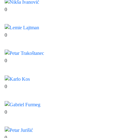
0
Nikša Ivanović
0
Lemie Lajtman
0
Petar Trakoštanec
0
Karlo Kos
0
Gabriel Furmeg
0