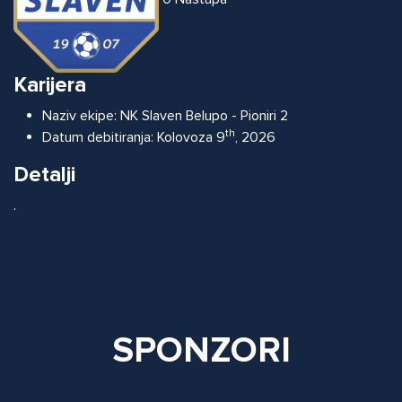
Karijera
Naziv ekipe:
NK Slaven Belupo - Pioniri 2
th
Datum debitiranja:
Kolovoza 9
, 2026
Detalji
.
SPONZORI