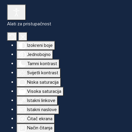
Alati za pristupačnost
Izokreni boje
Jednobojno
Tamni kontrast
Svijetli kontrast
Niska saturacija
Visoka saturacija
Istakni linkove
Istakni naslove
Čitač ekrana
Način čitanja