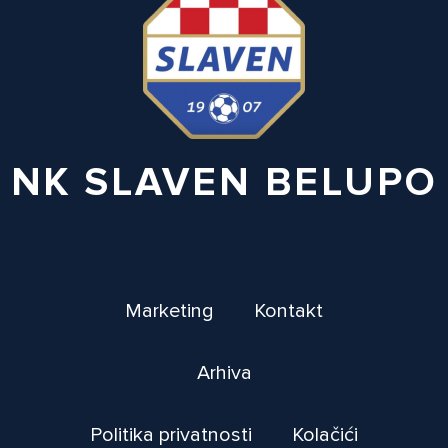
NK SLAVEN BELUPO
Marketing
Kontakt
Arhiva
Politika privatnosti
Kolačići