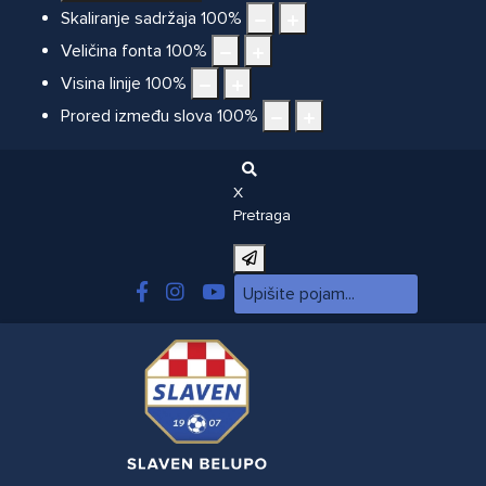
Skaliranje sadržaja
100
%
Veličina fonta
100
%
Visina linije
100
%
Prored između slova
100
%
X
Pretraga