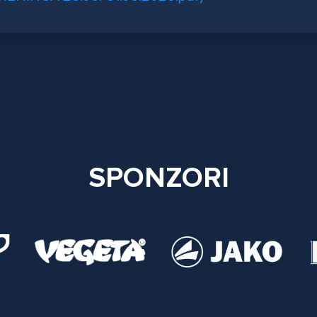
SPONZORI