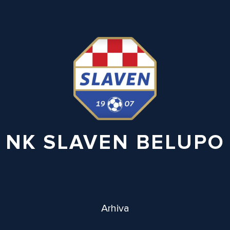
NK SLAVEN BELUPO
Arhiva