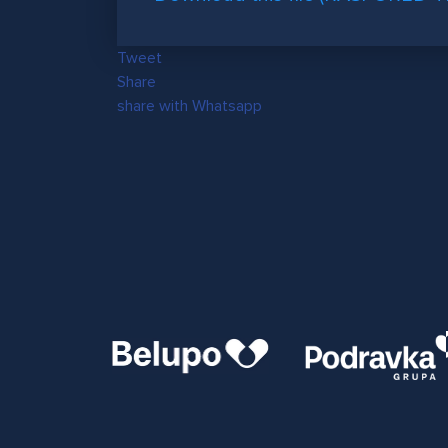
Tweet
Share
share with Whatsapp