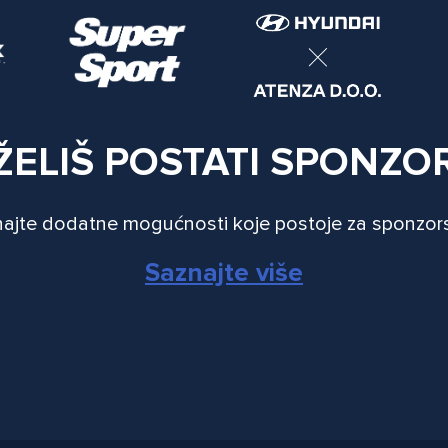
ŽELIŠ POSTATI SPONZO
ajte dodatne mogućnosti koje postoje za sponzor
Saznajte više