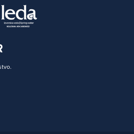
R
stvo.