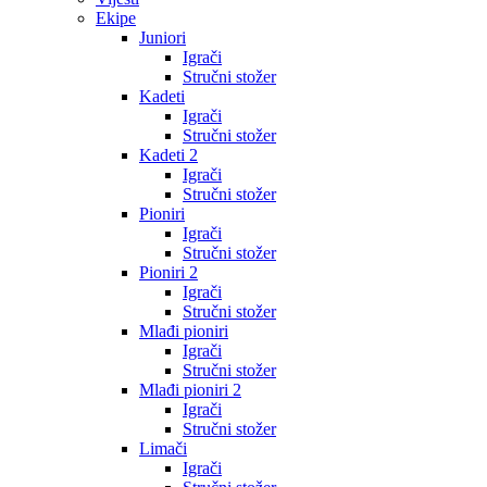
Ekipe
Juniori
Igrači
Stručni stožer
Kadeti
Igrači
Stručni stožer
Kadeti 2
Igrači
Stručni stožer
Pioniri
Igrači
Stručni stožer
Pioniri 2
Igrači
Stručni stožer
Mlađi pioniri
Igrači
Stručni stožer
Mlađi pioniri 2
Igrači
Stručni stožer
Limači
Igrači