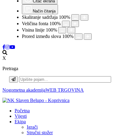
Čitač ekrana
Način čitanja
Skaliranje sadržaja
100
%
Veličina fonta
100
%
Visina linije
100
%
Prored između slova
100
%
X
Pretraga
Nogometna akademija
WEB TRGOVINA
Početna
Vijesti
Ekipa
Igrači
Stručni stožer