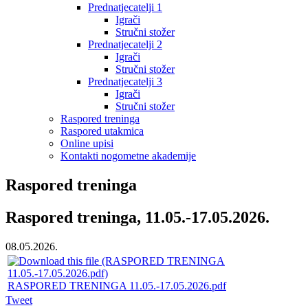
Prednatjecatelji 1
Igrači
Stručni stožer
Prednatjecatelji 2
Igrači
Stručni stožer
Prednatjecatelji 3
Igrači
Stručni stožer
Raspored treninga
Raspored utakmica
Online upisi
Kontakti nogometne akademije
Raspored treninga
Raspored treninga, 11.05.-17.05.2026.
08.05.2026.
RASPORED TRENINGA 11.05.-17.05.2026.pdf
Tweet