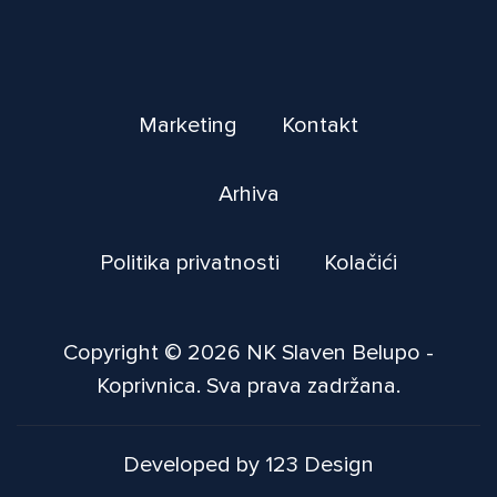
Marketing
Kontakt
Arhiva
Politika privatnosti
Kolačići
Copyright © 2026 NK Slaven Belupo -
Koprivnica. Sva prava zadržana.
Developed by 123 Design