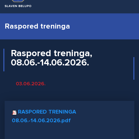
Raspored treninga
Raspored treninga,
08.06.-14.06.2026.
03.06.2026.
RASPORED TRENINGA
08.06.-14.06.2026.pdf