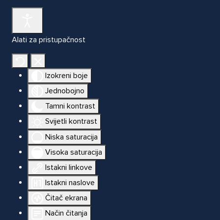
Alati za pristupačnost
Izokreni boje
Jednobojno
Tamni kontrast
Svijetli kontrast
Niska saturacija
Visoka saturacija
Istakni linkove
Istakni naslove
Čitač ekrana
Način čitanja