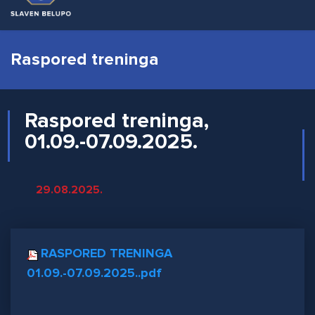
Raspored treninga
Raspored treninga,
01.09.-07.09.2025.
29.08.2025.
RASPORED TRENINGA
01.09.-07.09.2025..pdf