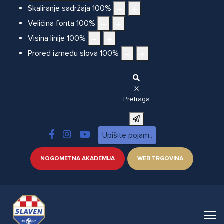
Skaliranje sadržaja
100
%
Veličina fonta
100
%
Visina linije
100
%
Prored između slova
100
%
X
Pretraga
NOGOMETNA AKADEMIJA
WEB TRGOVINA