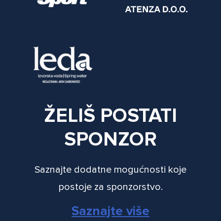
ŽELIŠ POSTATI
SPONZOR
Saznajte dodatne mogućnosti koje
postoje za sponzorstvo.
Saznajte više