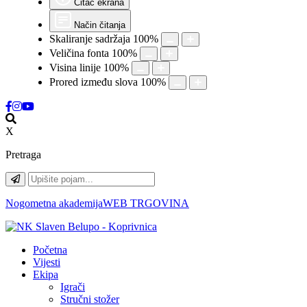
Čitač ekrana
Način čitanja
Skaliranje sadržaja
100
%
Veličina fonta
100
%
Visina linije
100
%
Prored između slova
100
%
X
Pretraga
Nogometna akademija
WEB TRGOVINA
Početna
Vijesti
Ekipa
Igrači
Stručni stožer