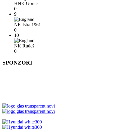
HNK Gorica
0
9
NK Istra 1961
0
10
NK Rudeš
0
SPONZORI