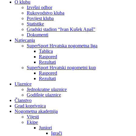
O klubu
Izvršni odbor
Rukovodstvo kluba
Povijest kluba
Statistike
Gradski stadion “Ivan Kušek Apaš”
Dokumenti
Natjecanja
SuperSport Hrvatska nogometna liga
Tablica
Raspored
Rezultati
SuperSport Hrvatski nogometni kup
Raspored
Rezultati
Ulaznice
Jednokratne ulaznice
Godišnje ulaznice
Članstvo
Grad koprivnica
Nogometna akademija
Vijesti
Ekipe
Juniori
Igrači