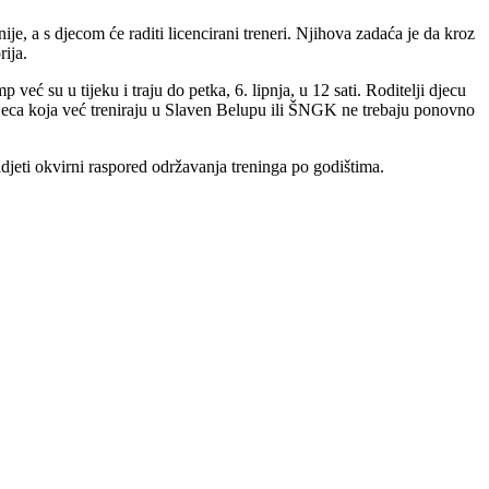
je, a s djecom će raditi licencirani treneri. Njihova zadaća je da kroz
rija.
eć su u tijeku i traju do petka, 6. lipnja, u 12 sati. Roditelji djecu
djeca koja već treniraju u Slaven Belupu ili ŠNGK ne trebaju ponovno
idjeti okvirni raspored održavanja treninga po godištima.