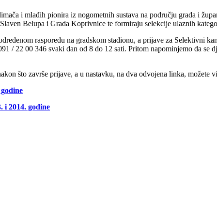
 limača i mlađih pionira iz nogometnih sustava na području grada i župani
Slaven Belupa i Grada Koprivnice te formiraju selekcije ulaznih katego
 određenom rasporedu na gradskom stadionu, a prijave za Selektivni kamp v
 091 / 22 00 346 svaki dan od 8 do 12 sati. Pritom napominjemo da se 
akon što završe prijave, a u nastavku, na dva odvojena linka, možete v
 godine
. i 2014. godine