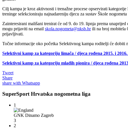
Cilj kampa je kroz aktivnosti i trenažne procese opservirati kategorije
treninge selekcioniraju najnadareniju djecu za sustav Škole nogometa 
Zainteresirani mališani trenirat će od 9. do 19. lipnja prema unaprijed
mogu prijaviti na email
skola.nogometa@nksb.hr
ili na broj mobitela
prijavljivati.
Točne informacije oko početka Selektivnog kampa roditelji će dobiti n
Selektivni kamp za kategoriju limača / djeca rođena 2015. i 2016.
Selektivni kamp za kategoriju mlađih pionira / djeca rođena 2013
Tweet
Share
share with Whatsapp
SuperSport Hrvatska nogometna liga
1
GNK Dinamo Zagreb
3
2