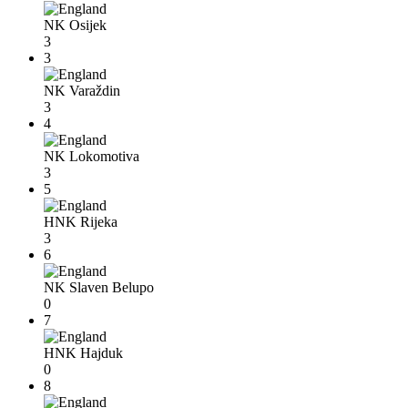
NK Osijek
3
3
NK Varaždin
3
4
NK Lokomotiva
3
5
HNK Rijeka
3
6
NK Slaven Belupo
0
7
HNK Hajduk
0
8