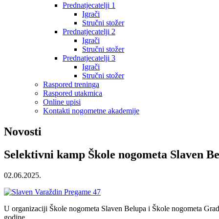
Prednatjecatelji 1
Igrači
Stručni stožer
Prednatjecatelji 2
Igrači
Stručni stožer
Prednatjecatelji 3
Igrači
Stručni stožer
Raspored treninga
Raspored utakmica
Online upisi
Kontakti nogometne akademije
Novosti
Selektivni kamp Škole nogometa Slaven Bel
02.06.2025.
U organizaciji Škole nogometa Slaven Belupa i Škole nogometa Grada 
godine.