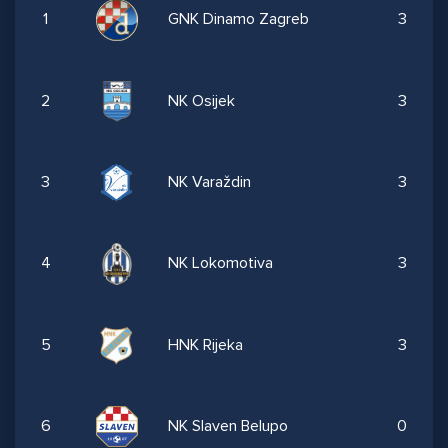
1
GNK Dinamo Zagreb
3
2
NK Osijek
3
3
NK Varaždin
3
4
NK Lokomotiva
3
5
HNK Rijeka
3
6
NK Slaven Belupo
0