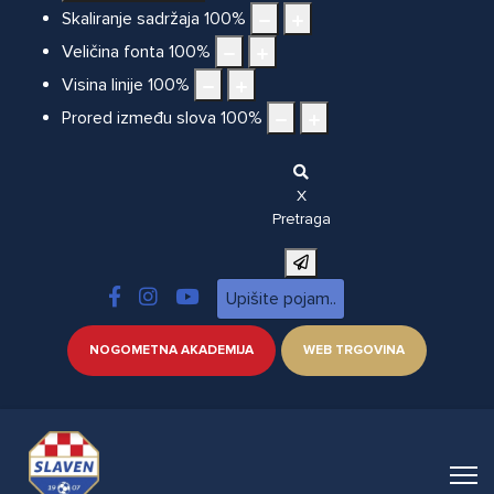
Skaliranje sadržaja
100
%
Veličina fonta
100
%
Visina linije
100
%
Prored između slova
100
%
X
Pretraga
NOGOMETNA AKADEMIJA
WEB TRGOVINA