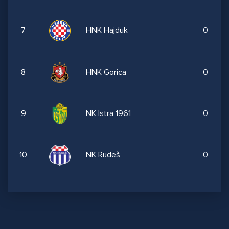
7
HNK Hajduk
0
8
HNK Gorica
0
9
NK Istra 1961
0
10
NK Rudeš
0