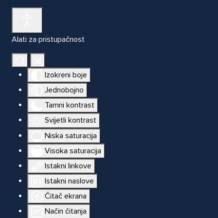
Alati za pristupačnost
Izokreni boje
Jednobojno
Tamni kontrast
Svijetli kontrast
Niska saturacija
Visoka saturacija
Istakni linkove
Istakni naslove
Čitač ekrana
Način čitanja