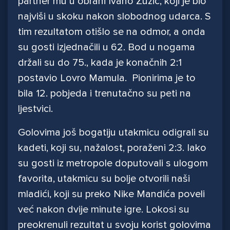
partner mu u obrani Ivano Žužić, koji je bio
najviši u skoku nakon slobodnog udarca. S
tim rezultatom otišlo se na odmor, a onda
su gosti izjednačili u 62. Bod u nogama
držali su do 75., kada je konačnih 2:1
postavio Lovro Mamula. Pionirima je to
bila 12. pobjeda i trenutačno su peti na
ljestvici.
Golovima još bogatiju utakmicu odigrali su
kadeti, koji su, nažalost, poraženi 2:3. Iako
su gosti iz metropole doputovali s ulogom
favorita, utakmicu su bolje otvorili naši
mladići, koji su preko Nike Mandića poveli
već nakon dvije minute igre. Lokosi su
preokrenuli rezultat u svoju korist golovima