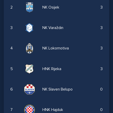
2
NK Osijek
3
3
NK Varaždin
3
4
NK Lokomotiva
3
5
HNK Rijeka
3
6
NK Slaven Belupo
0
7
HNK Hajduk
0