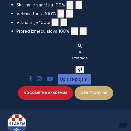
Skaliranje sadržaja
100
%
Veličina fonta
100
%
Visina linije
100
%
Prored između slova
100
%
X
Pretraga
NOGOMETNA AKADEMIJA
WEB TRGOVINA