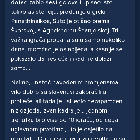
dotad zabio šest golova i upisao isto
toliko asistencija, prodan je u grčki
Panathinaikos, Šuto je otišao prema
Škotskoj, a Agbekpornu Španjolskoj. Tri
važna igrača prodana su u samo nekoliko
dana, momčad je oslabljena, a kasnije se
pokazalo da nesreća nikad ne dolazi
sama…
Naime, unatoč navedenim promjenama,
vrlo dobro su slavenaši zakoračili u
proljeće, ali tada je uslijedio nezapamćeni
niz ozljeda, izvan kadra je u jednom
trenutku bilo više od 10 igrača, od čega
uglavnom prvotimci, i to je osjetilo na
rezultatu. Dobro se igralo, ali rezultati nisu