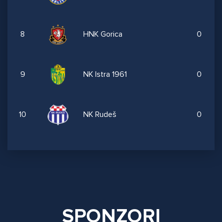
8
HNK Gorica
0
9
NK Istra 1961
0
10
NK Rudeš
0
SPONZORI