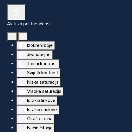
Alati za pristupačnost
Izokreni boje
Jednobojno
Tamni kontrast
Svijetli kontrast
Niska saturacija
Visoka saturacija
Istakni linkove
Istakni naslove
Čitač ekrana
Način čitanja