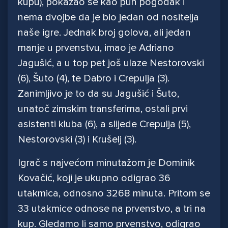
kupu), pokazao se kao pun pogodak i
nema dvojbe da je bio jedan od nositelja
naše igre. Jednak broj golova, ali jedan
manje u prvenstvu, imao je Adriano
Jagušić, a u top pet još ulaze Nestorovski
(6), Šuto (4), te Dabro i Crepulja (3).
Zanimljivo je to da su Jagušić i Šuto,
unatoč zimskim transferima, ostali prvi
asistenti kluba (6), a slijede Crepulja (5),
Nestorovski (3) i Krušelj (3).
Igrač s najvećom minutažom je Dominik
Kovačić, koji je ukupno odigrao 36
utakmica, odnosno 3268 minuta. Pritom se
33 utakmice odnose na prvenstvo, a tri na
kup. Gledamo li samo prvenstvo, odigrao