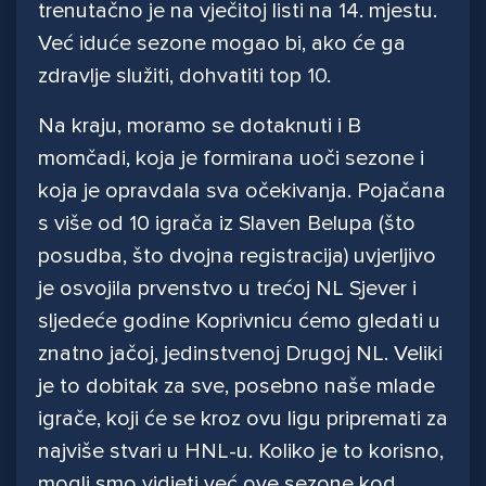
trenutačno je na vječitoj listi na 14. mjestu.
Već iduće sezone mogao bi, ako će ga
zdravlje služiti, dohvatiti top 10.
Na kraju, moramo se dotaknuti i B
momčadi, koja je formirana uoči sezone i
koja je opravdala sva očekivanja. Pojačana
s više od 10 igrača iz Slaven Belupa (što
posudba, što dvojna registracija) uvjerljivo
je osvojila prvenstvo u trećoj NL Sjever i
sljedeće godine Koprivnicu ćemo gledati u
znatno jačoj, jedinstvenoj Drugoj NL. Veliki
je to dobitak za sve, posebno naše mlade
igrače, koji će se kroz ovu ligu pripremati za
najviše stvari u HNL-u. Koliko je to korisno,
mogli smo vidjeti već ove sezone kod