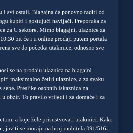
 i svi ostali. Blagajna će ponovno raditi od
ogu kupiti i gostujući navijači. Preporuka za
ice za C sektore. Mimo blagajni, ulaznice za
 10:30 bit će i u online prodaji putem portala
vorena sve do početka utakmice, odnosno sve
osi se na prodaju ulaznica na blagajni
piti maksimalno četiri ulaznice, a za svaku
z sebe. Preslike osobnih iskaznica na
u obzir. To pravilo vrijedi i za domaće i za
tetom, a koje žele prisustvovati utakmici. Kako
e, javiti se moraju na broj mobitela 091/516-