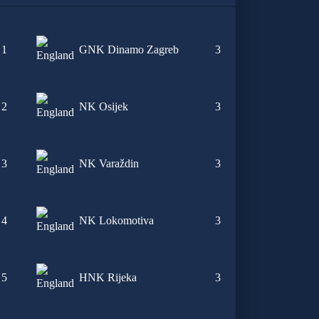
1
GNK Dinamo Zagreb
3
2
NK Osijek
3
3
NK Varaždin
3
4
NK Lokomotiva
3
5
HNK Rijeka
3