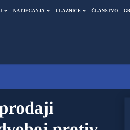
U
NATJECANJA
ULAZNICE
ČLANSTVO
GR
 prodaji
 dvoboj protiv