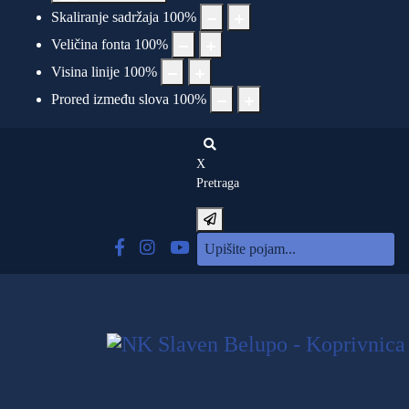
Skaliranje sadržaja
100
%
Veličina fonta
100
%
Visina linije
100
%
Prored između slova
100
%
X
Pretraga