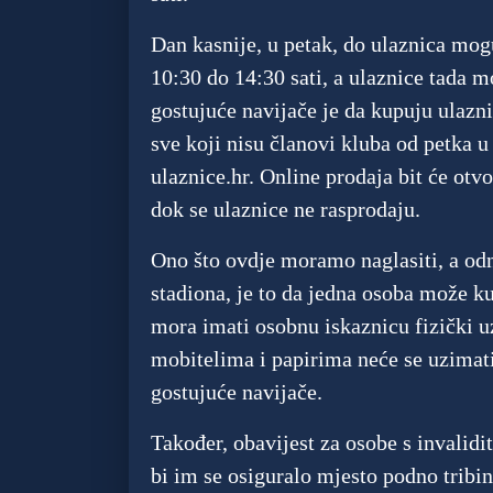
Dan kasnije, u petak, do ulaznica mogu
10:30 do 14:30 sati, a ulaznice tada m
gostujuće navijače je da kupuju ulazn
sve koji nisu članovi kluba od petka u
ulaznice.hr. Online prodaja bit će ot
dok se ulaznice ne rasprodaju.
Ono što ovdje moramo naglasiti, a odn
stadiona, je to da jedna osoba može ku
mora imati osobnu iskaznicu fizički u
mobitelima i papirima neće se uzimati 
gostujuće navijače.
Također, obavijest za osobe s invalidi
bi im se osiguralo mjesto podno tribin