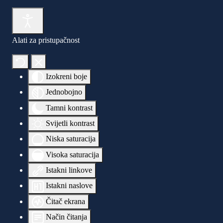
Alati za pristupačnost
Izokreni boje
Jednobojno
Tamni kontrast
Svijetli kontrast
Niska saturacija
Visoka saturacija
Istakni linkove
Istakni naslove
Čitač ekrana
Način čitanja