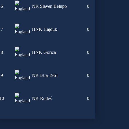
6
NK Slaven Belupo
0
7
HNK Hajduk
0
8
HNK Gorica
0
9
NK Istra 1961
0
10
NK Rudeš
0