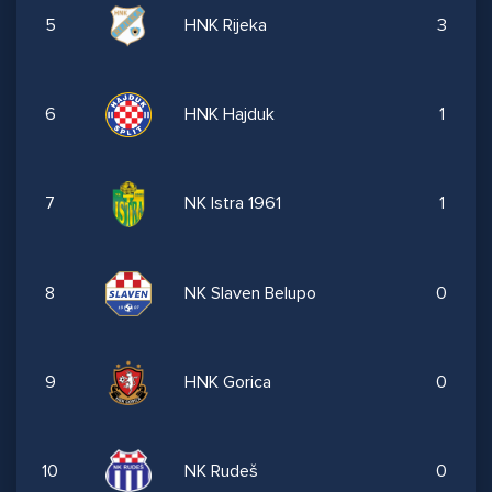
5
HNK Rijeka
3
6
HNK Hajduk
1
7
NK Istra 1961
1
8
NK Slaven Belupo
0
9
HNK Gorica
0
10
NK Rudeš
0