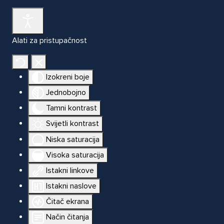
Alati za pristupačnost
Izokreni boje
Jednobojno
Tamni kontrast
Svijetli kontrast
Niska saturacija
Visoka saturacija
Istakni linkove
Istakni naslove
Čitač ekrana
Način čitanja