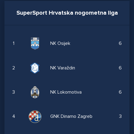
SuperSport Hrvatska nogometna liga
1
NK Osijek
6
2
NK Varaždin
6
3
NK Lokomotiva
6
4
GNK Dinamo Zagreb
3