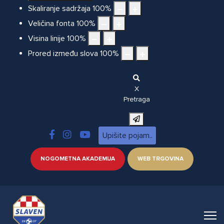
Skaliranje sadržaja
100
%
Veličina fonta
100
%
Visina linije
100
%
Prored između slova
100
%
X
Pretraga
NOGOMETNA AKADEMIJA
WEB TRGOVINA