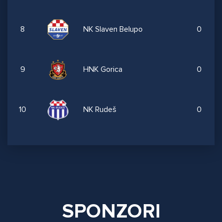
8
NK Slaven Belupo
0
9
HNK Gorica
0
10
NK Rudeš
0
SPONZORI