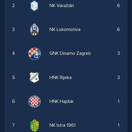
2
NK Varaždin
6
3
NK Lokomotiva
6
4
GNK Dinamo Zagreb
3
5
HNK Rijeka
3
6
HNK Hajduk
1
7
NK Istra 1961
1