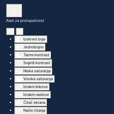
Alati za pristupačnost
Izokreni boje
Jednobojno
Tamni kontrast
Svijetli kontrast
Niska saturacija
Visoka saturacija
Istakni linkove
Istakni naslove
Čitač ekrana
Način čitanja