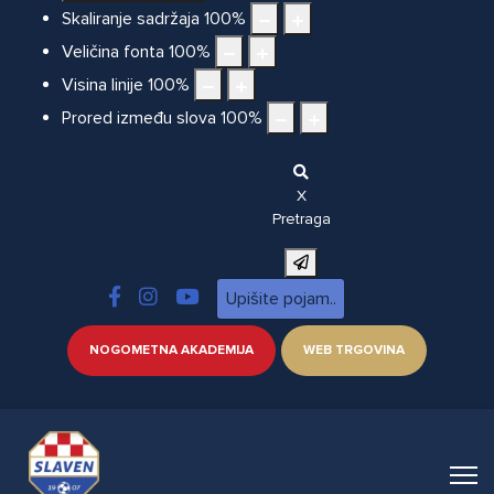
Skaliranje sadržaja
100
%
Veličina fonta
100
%
Visina linije
100
%
Prored između slova
100
%
X
Pretraga
NOGOMETNA AKADEMIJA
WEB TRGOVINA