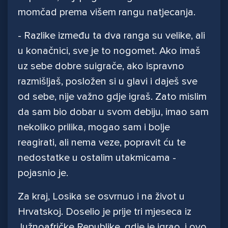
momčad prema višem rangu natjecanja.
- Razlike između ta dva ranga su velike, ali
u konačnici, sve je to nogomet. Ako imaš
uz sebe dobre suigrače, ako ispravno
razmišljaš, posložen si u glavi i daješ sve
od sebe, nije važno gdje igraš. Zato mislim
da sam bio dobar u svom debiju, imao sam
nekoliko prilika, mogao sam i bolje
reagirati, ali nema veze, popravit ću te
nedostatke u ostalim utakmicama -
pojasnio je.
Za kraj, Losika se osvrnuo i na život u
Hrvatskoj. Doselio je prije tri mjeseca iz
Južnoafričke Republike, gdje je igrao, i ovo