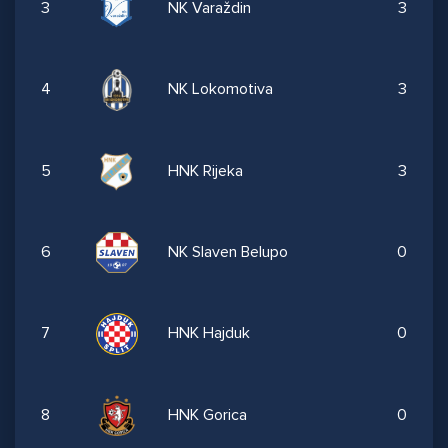
3
NK Varaždin
3
4
NK Lokomotiva
3
5
HNK Rijeka
3
6
NK Slaven Belupo
0
7
HNK Hajduk
0
8
HNK Gorica
0