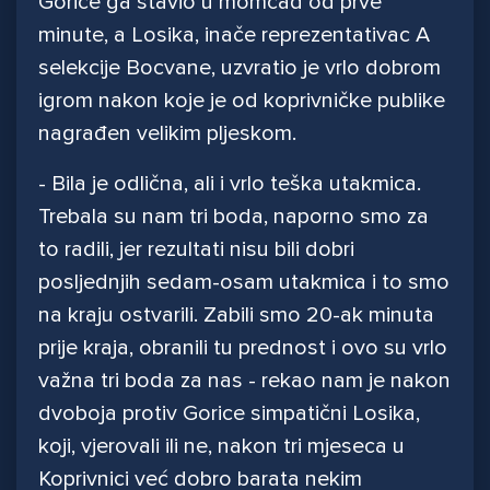
Gorice ga stavio u momčad od prve
minute, a Losika, inače reprezentativac A
selekcije Bocvane, uzvratio je vrlo dobrom
igrom nakon koje je od koprivničke publike
nagrađen velikim pljeskom.
- Bila je odlična, ali i vrlo teška utakmica.
Trebala su nam tri boda, naporno smo za
to radili, jer rezultati nisu bili dobri
posljednjih sedam-osam utakmica i to smo
na kraju ostvarili. Zabili smo 20-ak minuta
prije kraja, obranili tu prednost i ovo su vrlo
važna tri boda za nas - rekao nam je nakon
dvoboja protiv Gorice simpatični Losika,
koji, vjerovali ili ne, nakon tri mjeseca u
Koprivnici već dobro barata nekim