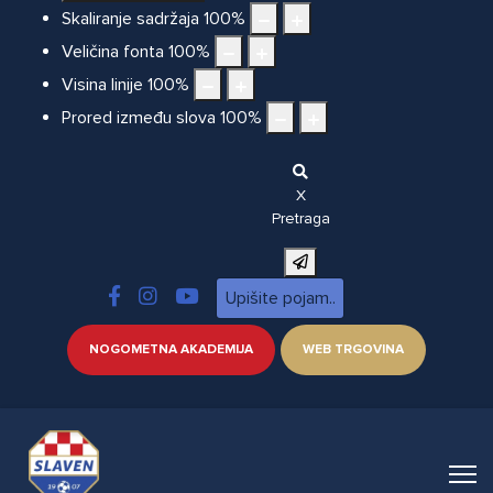
Skaliranje sadržaja
100
%
Veličina fonta
100
%
Visina linije
100
%
Prored između slova
100
%
X
Pretraga
NOGOMETNA AKADEMIJA
WEB TRGOVINA