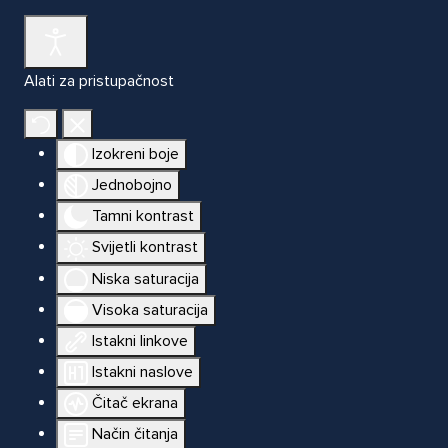
Alati za pristupačnost
Izokreni boje
Jednobojno
Tamni kontrast
Svijetli kontrast
Niska saturacija
Visoka saturacija
Istakni linkove
Istakni naslove
Čitač ekrana
Način čitanja