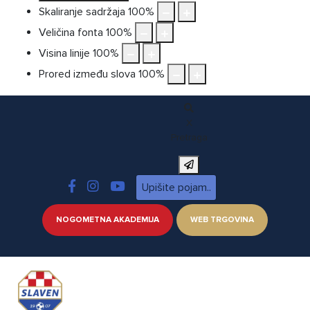
Skaliranje sadržaja
100
%
Veličina fonta
100
%
Visina linije
100
%
Prored između slova
100
%
X
Pretraga
NOGOMETNA AKADEMIJA
WEB TRGOVINA