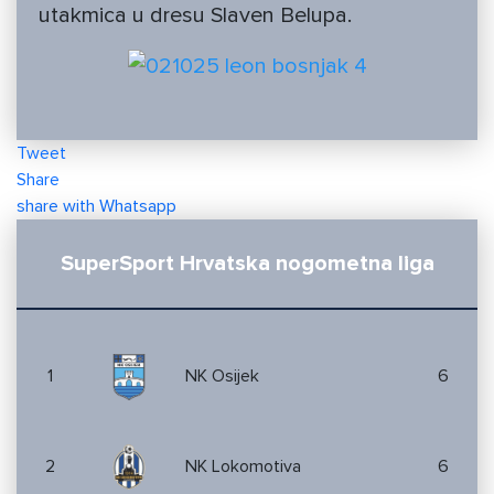
utakmica u dresu Slaven Belupa.
Tweet
Share
share with Whatsapp
SuperSport Hrvatska nogometna liga
1
NK Osijek
6
2
NK Lokomotiva
6