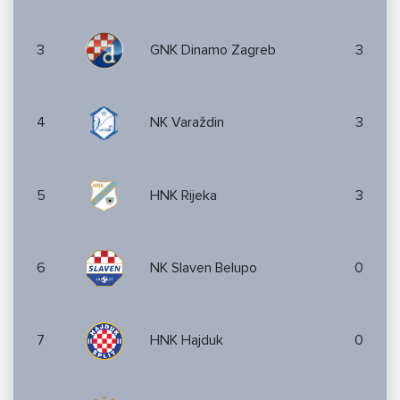
3
GNK Dinamo Zagreb
3
4
NK Varaždin
3
5
HNK Rijeka
3
6
NK Slaven Belupo
0
7
HNK Hajduk
0