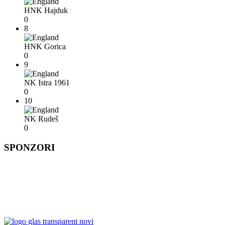
HNK Hajduk
0
8
HNK Gorica
0
9
NK Istra 1961
0
10
NK Rudeš
0
SPONZORI