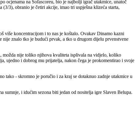
po ocjenama na Sofascoreu, bio je najbolji igrač utakmice, unatoč
/3), obranio je četiri akcije, imao tri uspješna klizeća starta,
 još više koncentracijom i to nas je koštalo. Ovakav Dinamo kazni
nije znalo tko je budući prvak, a tko u drugom dijelu prvenstvene
, možda nije toliko njihova kvaliteta isplivala na vidjelo, koliko
elja, ujedno i dobrog mu prijatelja, nakon čega je prokomentirao i svoje
samo tako - skromno je poručio i za kraj se dotaknuo zadnje utakmice u
ma sumnje, i idućim sezona biti jedan od nositelja igre Slaven Belupa.