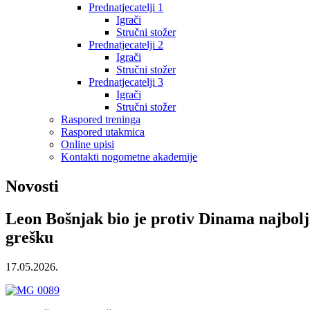
Prednatjecatelji 1
Igrači
Stručni stožer
Prednatjecatelji 2
Igrači
Stručni stožer
Prednatjecatelji 3
Igrači
Stručni stožer
Raspored treninga
Raspored utakmica
Online upisi
Kontakti nogometne akademije
Novosti
Leon Bošnjak bio je protiv Dinama najbolji
grešku
17.05.2026.