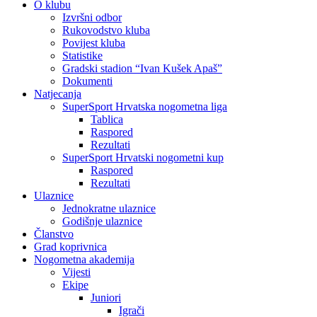
O klubu
Izvršni odbor
Rukovodstvo kluba
Povijest kluba
Statistike
Gradski stadion “Ivan Kušek Apaš”
Dokumenti
Natjecanja
SuperSport Hrvatska nogometna liga
Tablica
Raspored
Rezultati
SuperSport Hrvatski nogometni kup
Raspored
Rezultati
Ulaznice
Jednokratne ulaznice
Godišnje ulaznice
Članstvo
Grad koprivnica
Nogometna akademija
Vijesti
Ekipe
Juniori
Igrači