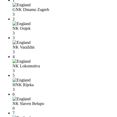
1
GNK Dinamo Zagreb
3
2
NK Osijek
3
3
NK Varaždin
3
4
NK Lokomotiva
3
5
HNK Rijeka
3
6
NK Slaven Belupo
0
7