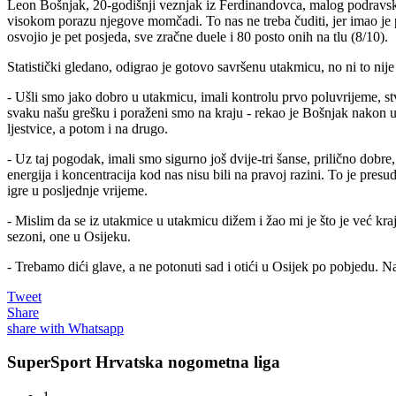
Leon Bošnjak, 20-godišnji veznjak iz Ferdinandovca, malog podravskog
visokom porazu njegove momčadi. To nas ne treba čuditi, jer imao je pet
osvojio je pet posjeda, sve zračne duele i 80 posto onih na tlu (8/10).
Statistički gledano, odigrao je gotovo savršenu utakmicu, no ni to n
- Ušli smo jako dobro u utakmicu, imali kontrolu prvo poluvrijeme, st
svaku našu grešku i poraženi smo na kraju - rekao je Bošnjak nakon 
ljestvice, a potom i na drugo.
- Uz taj pogodak, imali smo sigurno još dvije-tri šanse, prilično dobre, 
energija i koncentracija kod nas nisu bili na pravoj razini. To je pres
igre u posljednje vrijeme.
- Mislim da se iz utakmice u utakmicu dižem i žao mi je što je već kra
sezoni, one u Osijeku.
- Trebamo dići glave, a ne potonuti sad i otići u Osijek po pobjedu. N
Tweet
Share
share with Whatsapp
SuperSport Hrvatska nogometna liga