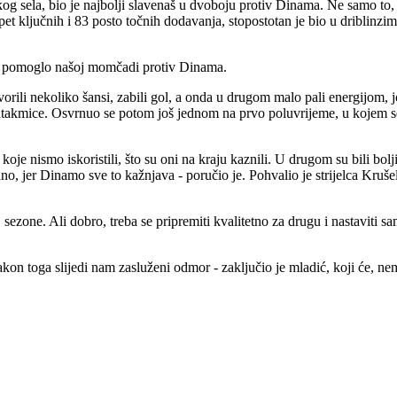
 sela, bio je najbolji slavenaš u dvoboju protiv Dinama. Ne samo to, 
 ključnih i 83 posto točnih dodavanja, stopostotan je bio u driblinzima (3
ije pomoglo našoj momčadi protiv Dinama.
vorili nekoliko šansi, zabili gol, a onda u drugom malo pali energijom,
utakmice. Osvrnuo se potom još jednom na prvo poluvrijeme, u kojem se 
koje nismo iskoristili, što su oni na kraju kaznili. U drugom su bili bolji
udno, jer Dinamo sve to kažnjava - poručio je. Pohvalio je strijelca Kruš
j sezone. Ali dobro, treba se pripremiti kvalitetno za drugu i nastaviti 
akon toga slijedi nam zasluženi odmor - zaključio je mladić, koji će, ne