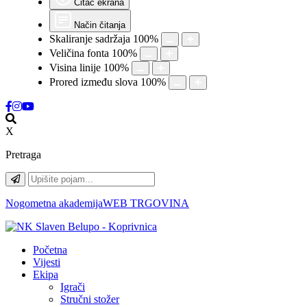
Čitač ekrana
Način čitanja
Skaliranje sadržaja
100
%
Veličina fonta
100
%
Visina linije
100
%
Prored između slova
100
%
X
Pretraga
Nogometna akademija
WEB TRGOVINA
Početna
Vijesti
Ekipa
Igrači
Stručni stožer