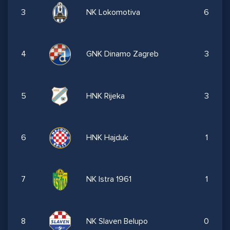
3
NK Lokomotiva
6
4
GNK Dinamo Zagreb
3
5
HNK Rijeka
3
6
HNK Hajduk
1
7
NK Istra 1961
1
8
NK Slaven Belupo
0