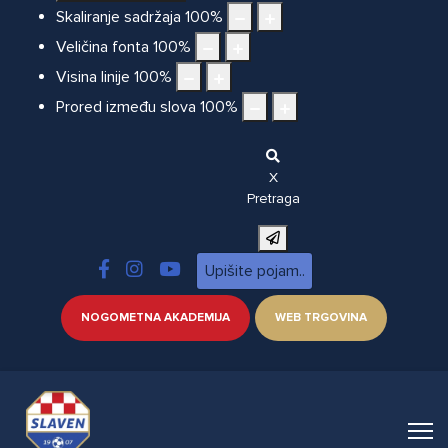
Skaliranje sadržaja
100
%
Veličina fonta
100
%
Visina linije
100
%
Prored između slova
100
%
X
Pretraga
NOGOMETNA AKADEMIJA
WEB TRGOVINA