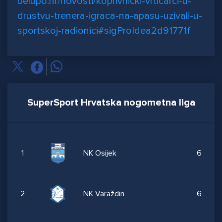
belupo.hr/novosti/koprivnicki-vrticarci-u-
drustvu-trenera-igraca-na-apasu-uzivali-u-
sportskoj-radionici#sigProIdea2d91771f
SuperSport Hrvatska nogometna liga
1
NK Osijek
6
2
NK Varaždin
6