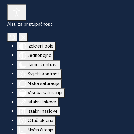
Alati za pristupačnost
Izokreni boje
Jednobojno
Tamni kontrast
Svijetli kontrast
Niska saturacija
Visoka saturacija
Istakni linkove
Istakni naslove
Čitač ekrana
Način čitanja