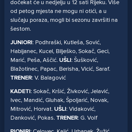
dočekat će u nedjelju u 12 sati Rijeku. Više
od petog mjesta ne mogu ni otići, a u
slučaju poraza, mogli bi sezonu završiti na
šestom.
JUNIORI
: Podhraški, Kutleša, Sović,
Habijanec, Kucel, Bilješko, Sokač, Geci,
Marić, Peša, Aščić.
UŠLI
: Šušković,
Blažotinec, Papac, Berisha, Vicić, Saraf.
TRENER
: V. Balagović
KADETI
: Sokač, Kršić, Živković, Jelavić,
Ivec, Mandić, Gluhak, Špoljarić, Novak,
Mitrović, Horvat.
UŠLI
: Vidaković,
Danković, Pokas.
TRENER
: G. Volf
PIONIRI
: Celovec, Kajić, Urbanek, Žužić,