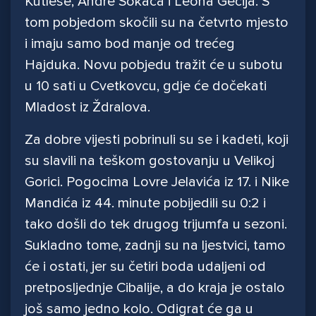
Kutleše, Andre Sokača i Leona Gecija. S
tom pobjedom skočili su na četvrto mjesto
i imaju samo bod manje od trećeg
Hajduka. Novu pobjedu tražit će u subotu
u 10 sati u Cvetkovcu, gdje će dočekati
Mladost iz Ždralova.
Za dobre vijesti pobrinuli su se i kadeti, koji
su slavili na teškom gostovanju u Velikoj
Gorici. Pogocima Lovre Jelavića iz 17. i Nike
Mandića iz 44. minute pobijedili su 0:2 i
tako došli do tek drugog trijumfa u sezoni.
Sukladno tome, zadnji su na ljestvici, tamo
će i ostati, jer su četiri boda udaljeni od
pretposljednje Cibalije, a do kraja je ostalo
još samo jedno kolo. Odigrat će ga u