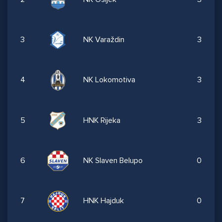
3
NK Varaždin
3
4
NK Lokomotiva
3
5
HNK Rijeka
3
6
NK Slaven Belupo
0
7
HNK Hajduk
0