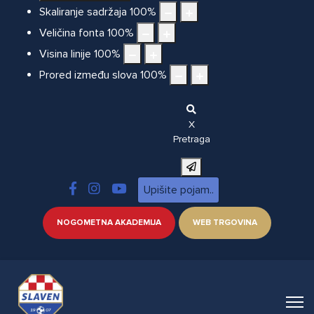
Skaliranje sadržaja
100
%
Veličina fonta
100
%
Visina linije
100
%
Prored između slova
100
%
X
Pretraga
NOGOMETNA AKADEMIJA
WEB TRGOVINA