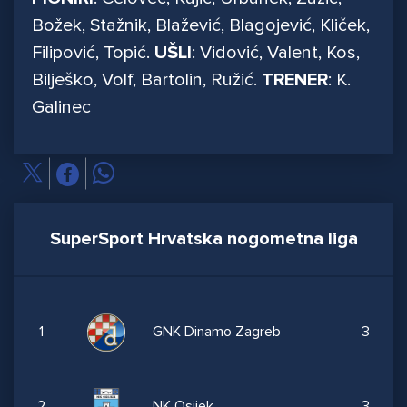
Božek, Stažnik, Blažević, Blagojević, Kliček,
Filipović, Topić.
UŠLI
: Vidović, Valent, Kos,
Bilješko, Volf, Bartolin, Ružić.
TRENER
: K.
Galinec
SuperSport Hrvatska nogometna liga
1
GNK Dinamo Zagreb
3
2
NK Osijek
3