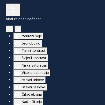
Alati za pristupačnost
Izokreni boje
Jednobojno
Tamni kontrast
Svijetli kontrast
Niska saturacija
Visoka saturacija
Istakni linkove
Istakni naslove
Čitač ekrana
Način čitanja