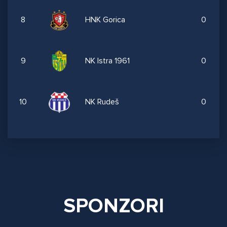
8
HNK Gorica
0
9
NK Istra 1961
0
10
NK Rudeš
0
SPONZORI