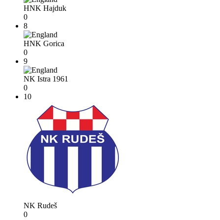
HNK Hajduk
0
8
HNK Gorica
0
9
NK Istra 1961
0
10
NK Rudeš
0