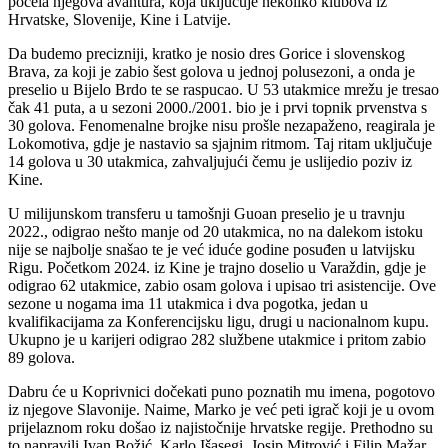
počela njegova avantura, koja uključuje nekoliko klubova iz
Hrvatske, Slovenije, Kine i Latvije.
Da budemo precizniji, kratko je nosio dres Gorice i slovenskog
Brava, za koji je zabio šest golova u jednoj polusezoni, a onda je
preselio u Bijelo Brdo te se raspucao. U 53 utakmice mrežu je tresao
čak 41 puta, a u sezoni 2000./2001. bio je i prvi topnik prvenstva s
30 golova. Fenomenalne brojke nisu prošle nezapaženo, reagirala je
Lokomotiva, gdje je nastavio sa sjajnim ritmom. Taj ritam uključuje
14 golova u 30 utakmica, zahvaljujući čemu je uslijedio poziv iz
Kine.
U milijunskom transferu u tamošnji Guoan preselio je u travnju
2022., odigrao nešto manje od 20 utakmica, no na dalekom istoku
nije se najbolje snašao te je već iduće godine posuđen u latvijsku
Rigu. Početkom 2024. iz Kine je trajno doselio u Varaždin, gdje je
odigrao 62 utakmice, zabio osam golova i upisao tri asistencije. Ove
sezone u nogama ima 11 utakmica i dva pogotka, jedan u
kvalifikacijama za Konferencijsku ligu, drugi u nacionalnom kupu.
Ukupno je u karijeri odigrao 282 službene utakmice i pritom zabio
89 golova.
Dabru će u Koprivnici dočekati puno poznatih mu imena, pogotovo
iz njegove Slavonije. Naime, Marko je već peti igrač koji je u ovom
prijelaznom roku došao iz najistočnije hrvatske regije. Prethodno su
to napravili Ivan Božić, Karlo Išasegi, Josip Mitrović i Filip Mažar.