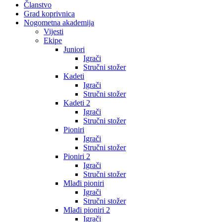
Članstvo
Grad koprivnica
Nogometna akademija
Vijesti
Ekipe
Juniori
Igrači
Stručni stožer
Kadeti
Igrači
Stručni stožer
Kadeti 2
Igrači
Stručni stožer
Pioniri
Igrači
Stručni stožer
Pioniri 2
Igrači
Stručni stožer
Mlađi pioniri
Igrači
Stručni stožer
Mlađi pioniri 2
Igrači