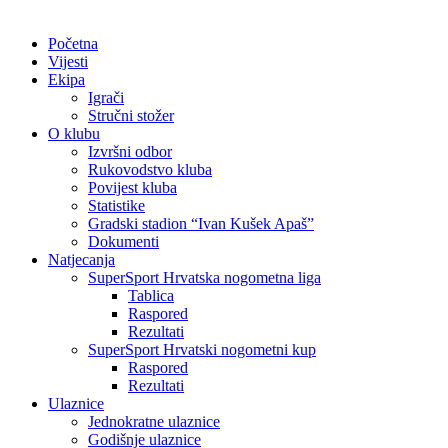
Početna
Vijesti
Ekipa
Igrači
Stručni stožer
O klubu
Izvršni odbor
Rukovodstvo kluba
Povijest kluba
Statistike
Gradski stadion “Ivan Kušek Apaš”
Dokumenti
Natjecanja
SuperSport Hrvatska nogometna liga
Tablica
Raspored
Rezultati
SuperSport Hrvatski nogometni kup
Raspored
Rezultati
Ulaznice
Jednokratne ulaznice
Godišnje ulaznice