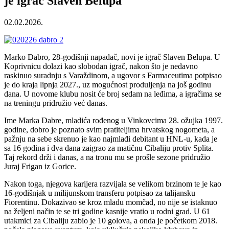
je igrač Slaven Belupa
02.02.2026.
Marko Dabro, 28-godišnji napadač, novi je igrač Slaven Belupa. U
Koprivnicu dolazi kao slobodan igrač, nakon što je nedavno
raskinuo suradnju s Varaždinom, a ugovor s Farmaceutima potpisao
je do kraja lipnja 2027., uz mogućnost produljenja na još godinu
dana. U novome klubu nosit će broj sedam na leđima, a igračima se
na treningu pridružio već danas.
Ime Marka Dabre, mladića rođenog u Vinkovcima 28. ožujka 1997.
godine, dobro je poznato svim pratiteljima hrvatskog nogometa, a
pažnju na sebe skrenuo je kao najmlađi debitant u HNL-u, kada je
sa 16 godina i dva dana zaigrao za matičnu Cibaliju protiv Splita.
Taj rekord drži i danas, a na tronu mu se prošle sezone pridružio
Juraj Frigan iz Gorice.
Nakon toga, njegova karijera razvijala se velikom brzinom te je kao
16-godišnjak u milijunskom transferu potpisao za talijansku
Fiorentinu. Dokazivao se kroz mladu momčad, no nije se istaknuo
na željeni način te se tri godine kasnije vratio u rodni grad. U 61
utakmici za Cibaliju zabio je 10 golova, a onda je početkom 2018.