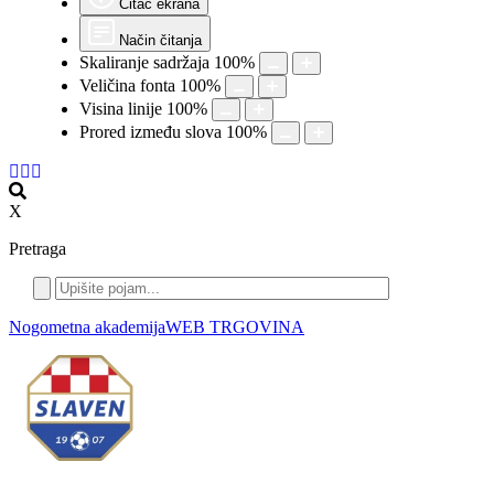
Čitač ekrana
Način čitanja
Skaliranje sadržaja
100
%
Veličina fonta
100
%
Visina linije
100
%
Prored između slova
100
%
X
Pretraga
Nogometna akademija
WEB TRGOVINA