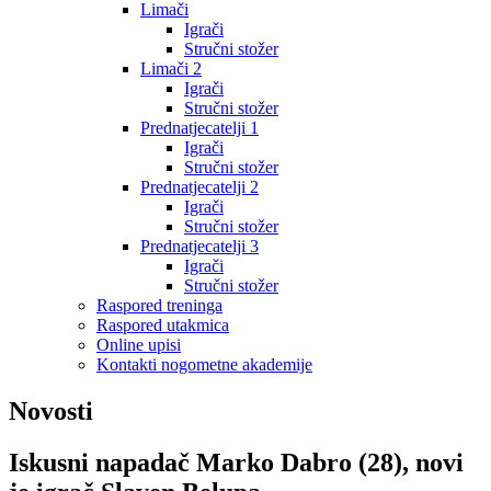
Limači
Igrači
Stručni stožer
Limači 2
Igrači
Stručni stožer
Prednatjecatelji 1
Igrači
Stručni stožer
Prednatjecatelji 2
Igrači
Stručni stožer
Prednatjecatelji 3
Igrači
Stručni stožer
Raspored treninga
Raspored utakmica
Online upisi
Kontakti nogometne akademije
Novosti
Iskusni napadač Marko Dabro (28), novi