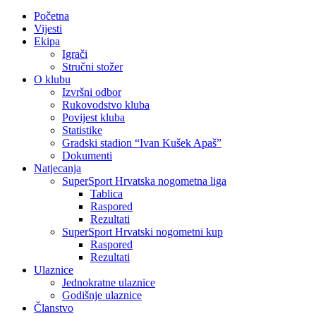
Početna
Vijesti
Ekipa
Igrači
Stručni stožer
O klubu
Izvršni odbor
Rukovodstvo kluba
Povijest kluba
Statistike
Gradski stadion “Ivan Kušek Apaš”
Dokumenti
Natjecanja
SuperSport Hrvatska nogometna liga
Tablica
Raspored
Rezultati
SuperSport Hrvatski nogometni kup
Raspored
Rezultati
Ulaznice
Jednokratne ulaznice
Godišnje ulaznice
Članstvo