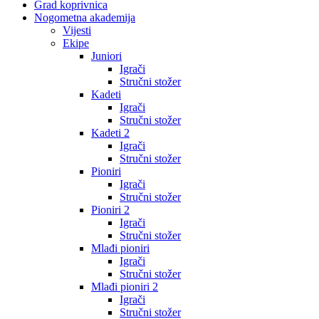
Grad koprivnica
Nogometna akademija
Vijesti
Ekipe
Juniori
Igrači
Stručni stožer
Kadeti
Igrači
Stručni stožer
Kadeti 2
Igrači
Stručni stožer
Pioniri
Igrači
Stručni stožer
Pioniri 2
Igrači
Stručni stožer
Mlađi pioniri
Igrači
Stručni stožer
Mlađi pioniri 2
Igrači
Stručni stožer