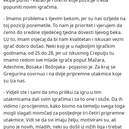
popuniti novim igračima.
- Imamo problema s lijevim bekom, jer su nas ozljede na
toj poziciji poremetile. To nam je prioritet i vjerujem da
ćemo do sredine sljedećeg tjedna dovesti lijevog beka.
Uz to, imam osjećaj da bi nam kvalitetan i iskusan vezni
igrač dobro došao. Neki koji je u najboljim igračkim
godinama, od 25 do 28, jer uz iskusnog Crepulju tu
imamo redom sve mlade igrače poput Mažara,
Adeshine, Bosaka i Bošnjaka - pojasnio je. Za kraj se
Gregurina osvrnuo i na dvije pripremne utakmice koje
su iza nas.
- Vidjeli ste i sami da smo priliku za igru u tim
utakmicama dali svim igračima i za to one i služe. Da ih
vidimo i procijenimo, kako bismo na temelju svega toga
mogli slagati momčad za posljednje tri-četiri pripremne
utakmice. Vidi se da svi imaju želju, motivirani su, ali
puno je novih, mladih, neki su došli iz nižih liga i trebat