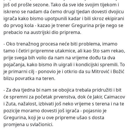
još od prošle sezone. Tako da sve ide svojim tijekom i
iskreno se nadam da ćemo drugi tjedan dovesti dvojicu
igrača kako bismo upotpunili kadar i bili skroz ekipirani
do prvog kola - kazao je trener Gregurina prije nego se
prebacio na austrijski dio priprema.
- Oko trenažnog procesa neće biti problema, imamo
tamo i četiri pripremne utakmice, ali kao što sam rekao,
prije svega bih volio da nam na vrijeme dođu ta dva
pojačanja, kako bismo ih uigrali i kondicijski spremili. To
je primarni cilj - ponovio je i otkrio da su Mitrović i Božić
blizu povratka na teren.
- Za dva tjedna bi nam se obojica trebala pridružiti i bit
će spremni za početak prvenstva, dok će Jakir, Caimacov
i Zuta, nažalost, izbivati još neko vrijeme s terena i na te
pozicije moramo dovesti još igrača - pojasnio je
Gregurina, koji je u ove pripreme ušao s dosta
promjena u svlačionici.