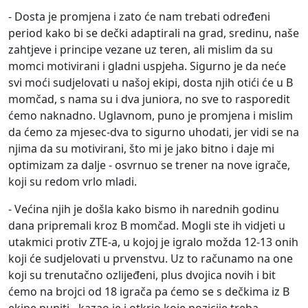
- Dosta je promjena i zato će nam trebati određeni
period kako bi se dečki adaptirali na grad, sredinu, naše
zahtjeve i principe vezane uz teren, ali mislim da su
momci motivirani i gladni uspjeha. Sigurno je da neće
svi moći sudjelovati u našoj ekipi, dosta njih otići će u B
momčad, s nama su i dva juniora, no sve to rasporedit
ćemo naknadno. Uglavnom, puno je promjena i mislim
da ćemo za mjesec-dva to sigurno uhodati, jer vidi se na
njima da su motivirani, što mi je jako bitno i daje mi
optimizam za dalje - osvrnuo se trener na nove igrače,
koji su redom vrlo mladi.
- Većina njih je došla kako bismo ih narednih godinu
dana pripremali kroz B momčad. Mogli ste ih vidjeti u
utakmici protiv ZTE-a, u kojoj je igralo možda 12-13 onih
koji će sudjelovati u prvenstvu. Uz to računamo na one
koji su trenutačno ozlijeđeni, plus dvojica novih i bit
ćemo na brojci od 18 igrača pa ćemo se s dečkima iz B
ekipe puniti - kazao je i otkrio koje pozicije treba