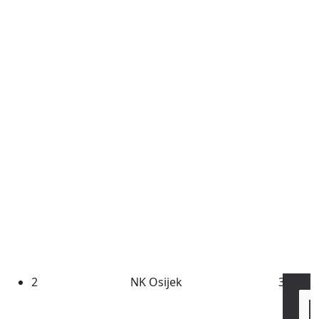
2
NK Osijek
3