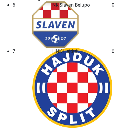
6
NK Slaven Belupo
0
7
HNK Hajduk
0