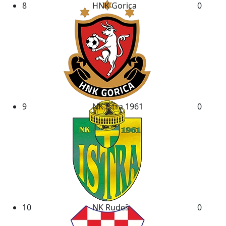
8
HNK Gorica
0
9
NK Istra 1961
0
10
NK Rudeš
0