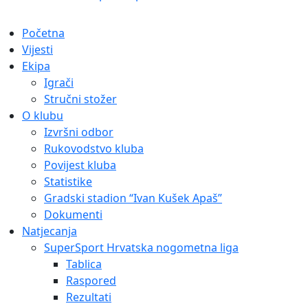
Početna
Vijesti
Ekipa
Igrači
Stručni stožer
O klubu
Izvršni odbor
Rukovodstvo kluba
Povijest kluba
Statistike
Gradski stadion “Ivan Kušek Apaš”
Dokumenti
Natjecanja
SuperSport Hrvatska nogometna liga
Tablica
Raspored
Rezultati