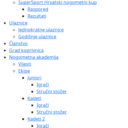
SuperSport Hrvatski nogometni kup
Raspored
Rezultati
Ulaznice
Jednokratne ulaznice
Godišnje ulaznice
Članstvo
Grad koprivnica
Nogometna akademija
Vijesti
Ekipe
Juniori
Igrači
Stručni stožer
Kadeti
Igrači
Stručni stožer
Kadeti 2
Igrači