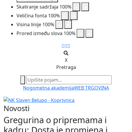
Skaliranje sadržaja
100
%
Veličina fonta
100
%
Visina linije
100
%
Prored između slova
100
%
X
Pretraga
Nogometna akademija
WEB TRGOVINA
Novosti
Gregurina o pripremama i
kadru: Dosta je promjena i