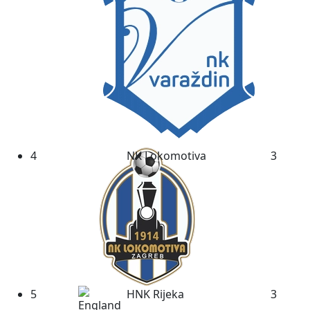
4
NK Lokomotiva
3
5
HNK Rijeka
3