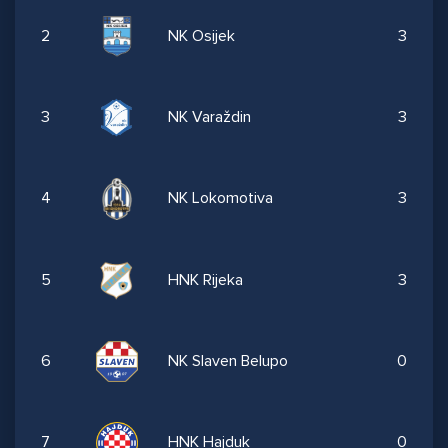
2
NK Osijek
3
3
NK Varaždin
3
4
NK Lokomotiva
3
5
HNK Rijeka
3
6
NK Slaven Belupo
0
7
HNK Hajduk
0