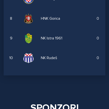
8
HNK Gorica
0
9
NK Istra 1961
0
10
NK Rudeš
0
SPONZORI