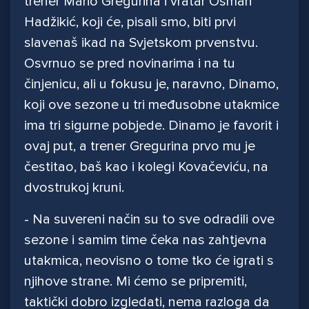
trener Mario Gregurina i vratar Osman
Hadžikić, koji će, pisali smo, biti prvi
slavenaš ikad na Svjetskom prvenstvu.
Osvrnuo se pred novinarima i na tu
činjenicu, ali u fokusu je, naravno, Dinamo,
koji ove sezone u tri međusobne utakmice
ima tri sigurne pobjede. Dinamo je favorit i
ovaj put, a trener Gregurina prvo mu je
čestitao, baš kao i kolegi Kovačeviću, na
dvostrukoj kruni.
- Na suvereni način su to sve odradili ove
sezone i samim time čeka nas zahtjevna
utakmica, neovisno o tome tko će igrati s
njihove strane. Mi ćemo se pripremiti,
taktički dobro izgledati, nema razloga da