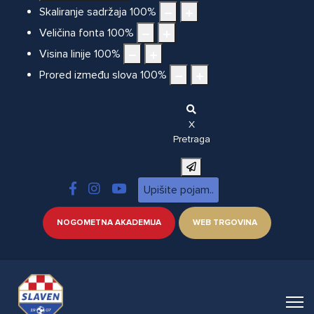
Skaliranje sadržaja
100
%
Veličina fonta
100
%
Visina linije
100
%
Prored između slova
100
%
X
Pretraga
NOGOMETNA AKADEMIJA
WEB TRGOVINA