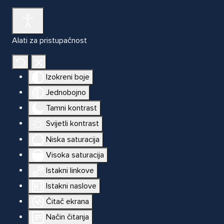
Alati za pristupačnost
Izokreni boje
Jednobojno
Tamni kontrast
Svijetli kontrast
Niska saturacija
Visoka saturacija
Istakni linkove
Istakni naslove
Čitač ekrana
Način čitanja