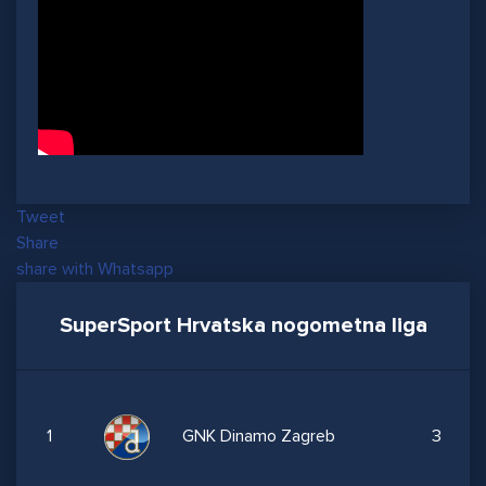
Tweet
Share
share with Whatsapp
SuperSport Hrvatska nogometna liga
1
GNK Dinamo Zagreb
3