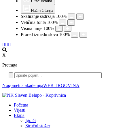
Čitač ekrana
Način čitanja
Skaliranje sadržaja
100
%
Veličina fonta
100
%
Visina linije
100
%
Prored između slova
100
%
X
Pretraga
Nogometna akademija
WEB TRGOVINA
Početna
Vijesti
Ekipa
Igrači
Stručni stožer