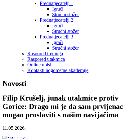
Prednatjecatelji 1
Igrači
Stručni stožer
Prednatjecatelji 2
Igrači
Stručni stožer
Prednatjecatelji 3
Igrači
Stručni stožer
Raspored treninga
Raspored utakmica
Online upisi
Kontakti nogometne akademije
Novosti
Filip Krušelj, junak utakmice protiv
Gorice: Drago mi je da sam prvijenac
mogao proslaviti s našim navijačima
11.05.2026.