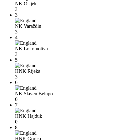
NK Osijek
3
3
NK Varaždin
3
4
NK Lokomotiva
3
5
HNK Rijeka
3
6
NK Slaven Belupo
0
7
HNK Hajduk
0
8
HNK Gorica