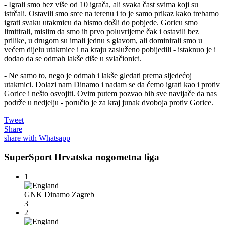
- Igrali smo bez više od 10 igrača, ali svaka čast svima koji su
istrčali. Ostavili smo srce na terenu i to je samo prikaz kako trebamo
igrati svaku utakmicu da bismo došli do pobjede. Goricu smo
limitirali, mislim da smo ih prvo poluvrijeme čak i ostavili bez
prilike, u drugom su imali jednu s glavom, ali dominirali smo u
većem dijelu utakmice i na kraju zasluženo pobijedili - istaknuo je i
dodao da se odmah lakše diše u svlačionici.
- Ne samo to, nego je odmah i lakše gledati prema sljedećoj
utakmici. Dolazi nam Dinamo i nadam se da ćemo igrati kao i protiv
Gorice i nešto osvojiti. Ovim putem pozvao bih sve navijače da nas
podrže u nedjelju - poručio je za kraj junak dvoboja protiv Gorice.
Tweet
Share
share with Whatsapp
SuperSport Hrvatska nogometna liga
1
GNK Dinamo Zagreb
3
2