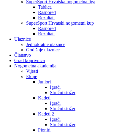
SuperSport Hrvatska nogometna liga
Tablica
Raspored
Rezultati
SuperSport Hrvatski nogometni kup
Raspored
Rezultati
Ulaznice
Jednokratne ulaznice
Godišnje ulaznice
Članstvo
Grad koprivnica
Nogometna akademija
Vijesti
Ekipe
Juniori
Igrači
Stručni stožer
Kadeti
Igrači
Stručni stožer
Kadeti 2
Igrači
Stručni stožer
Pioniri