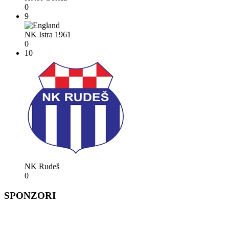
0
9
NK Istra 1961
0
10
NK Rudeš
0
SPONZORI