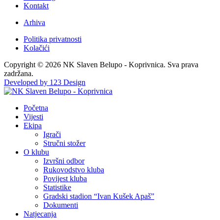
Kontakt
Arhiva
Politika privatnosti
Kolačići
Copyright © 2026 NK Slaven Belupo - Koprivnica. Sva prava
zadržana.
Developed by 123 Design
Početna
Vijesti
Ekipa
Igrači
Stručni stožer
O klubu
Izvršni odbor
Rukovodstvo kluba
Povijest kluba
Statistike
Gradski stadion “Ivan Kušek Apaš”
Dokumenti
Natjecanja