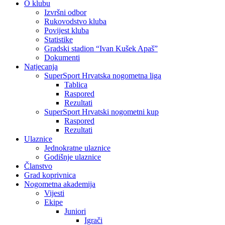
O klubu
Izvršni odbor
Rukovodstvo kluba
Povijest kluba
Statistike
Gradski stadion “Ivan Kušek Apaš”
Dokumenti
Natjecanja
SuperSport Hrvatska nogometna liga
Tablica
Raspored
Rezultati
SuperSport Hrvatski nogometni kup
Raspored
Rezultati
Ulaznice
Jednokratne ulaznice
Godišnje ulaznice
Članstvo
Grad koprivnica
Nogometna akademija
Vijesti
Ekipe
Juniori
Igrači