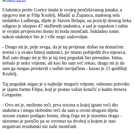
Utakmica protiv Gorice imala je svojeg neočekivanog junaka, a
njegovo ime je Filip Krušelj. Mladić iz Županca, malenog sela
nedaleko Ludbrega, dijete je Slaven Belupa, na poziciji desnog beka
odigrao je ukupno 47 službenih utakmica, a sad je napokon i zabio
te svojim prvijencem donio tri boda momčadi. Sukladno tome,
nakon utakmice bio je i više nego zadovoljan.
- Drago mi je, prije svega, da je taj prvijenac došao na domaćem
terenu i u ovako bitnoj utakmici, jer nismo pobijedili dva mjeseca.
Baš zato drago mi je što je taj moj pogodak bio presudan. Istina,
trebalo je neko vrijeme, ali kao što sam već rekao, drago mi je da
sam ga mogao proslaviti s našim navijačima - kazao je 21-godišnji
Krušelj.
Taj pogodak stigao je u najbolje moguće vrijeme, odnosno potvrdio
je sjajnu formu Filipa, koji je postao važan kotačić u kadru trenera
Gregurine.
- Ovo mi je, možemo reći, prva sezona u kojoj igram veći dio
utakmica i mogu slobodno reći da sam u ovom drugom dijelu
sezone znatno podigao formu, zbog čega mi je izuzetno drago -
skromno je poručio pa se osvrnuo na dvoboj u kojem je stao
negativan rezultatski niz naše momčadi.