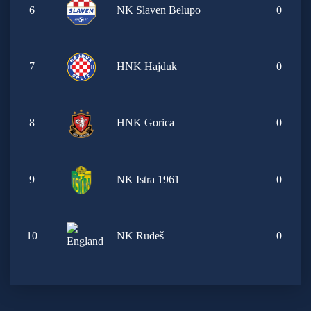
6
NK Slaven Belupo
0
7
HNK Hajduk
0
8
HNK Gorica
0
9
NK Istra 1961
0
10
NK Rudeš
0