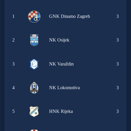
1
GNK Dinamo Zagreb
3
2
NK Osijek
3
3
NK Varaždin
3
4
NK Lokomotiva
3
5
HNK Rijeka
3