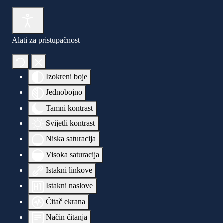
Alati za pristupačnost
Izokreni boje
Jednobojno
Tamni kontrast
Svijetli kontrast
Niska saturacija
Visoka saturacija
Istakni linkove
Istakni naslove
Čitač ekrana
Način čitanja