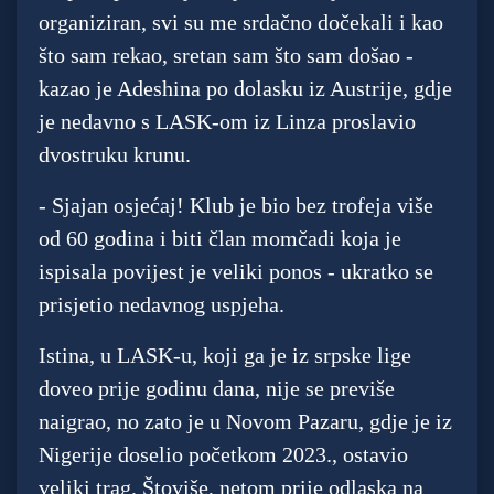
organiziran, svi su me srdačno dočekali i kao
što sam rekao, sretan sam što sam došao -
kazao je Adeshina po dolasku iz Austrije, gdje
je nedavno s LASK-om iz Linza proslavio
dvostruku krunu.
- Sjajan osjećaj! Klub je bio bez trofeja više
od 60 godina i biti član momčadi koja je
ispisala povijest je veliki ponos - ukratko se
prisjetio nedavnog uspjeha.
Istina, u LASK-u, koji ga je iz srpske lige
doveo prije godinu dana, nije se previše
naigrao, no zato je u Novom Pazaru, gdje je iz
Nigerije doselio početkom 2023., ostavio
veliki trag. Štoviše, netom prije odlaska na