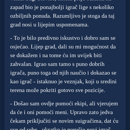
zapad bio je ponajbolji igrač lige s nekoliko
ozbiljnih ponuda. Razumljivo je stoga da taj
grad nosi u lijepim uspomenama.
- To je bilo predivno iskustvo i dobro sam se
osjećao. Lijep grad, dali su mi mogućnost da
se dokažem i na tome ću im uvijek biti
zahvalan. Igrao sam tamo s puno dobrih
igrača, puno toga od njih naučio i dokazao se
kao igrač - istaknuo je veznjak, koji u sredini
terena može pokriti gotovo sve pozicije.
- Došao sam ovdje pomoći ekipi, ali vjerujem
da će i oni pomoći meni. Upravo zato jedva
čekam priključiti se novim suigračima, dat ću
sve od sebe - ukratko je poručio novi igrač