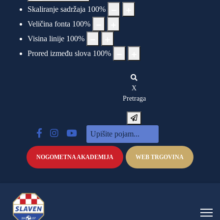
Skaliranje sadržaja
100
%
Veličina fonta
100
%
Visina linije
100
%
Prored između slova
100
%
X
Pretraga
NOGOMETNA AKADEMIJA
WEB TRGOVINA