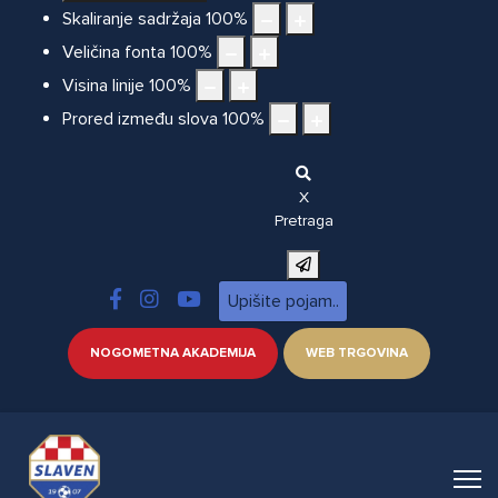
Skaliranje sadržaja
100
%
Veličina fonta
100
%
Visina linije
100
%
Prored između slova
100
%
X
Pretraga
NOGOMETNA AKADEMIJA
WEB TRGOVINA