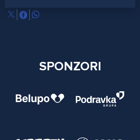
SPONZORI