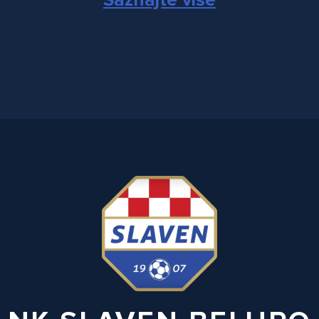
Saznajte više