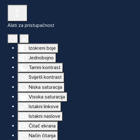
Alati za pristupačnost
Izokreni boje
Jednobojno
Tamni kontrast
Svijetli kontrast
Niska saturacija
Visoka saturacija
Istakni linkove
Istakni naslove
Čitač ekrana
Način čitanja