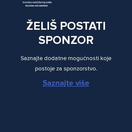
ŽELIŠ POSTATI
SPONZOR
Saznajte dodatne mogućnosti koje
postoje za sponzorstvo.
Saznajte više