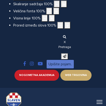
Skaliranje sadržaja
100
%
Veličina fonta
100
%
Visina linije
100
%
Prored između slova
100
%
X
Pretraga
NOGOMETNA AKADEMIJA
WEB TRGOVINA