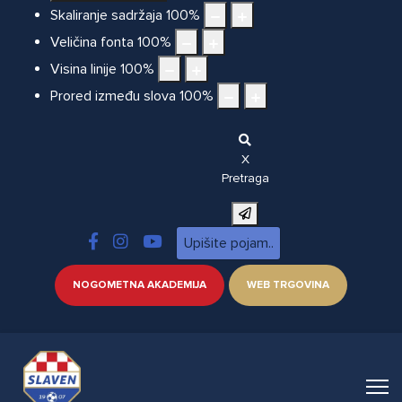
Skaliranje sadržaja
100
%
Veličina fonta
100
%
Visina linije
100
%
Prored između slova
100
%
X
Pretraga
NOGOMETNA AKADEMIJA
WEB TRGOVINA