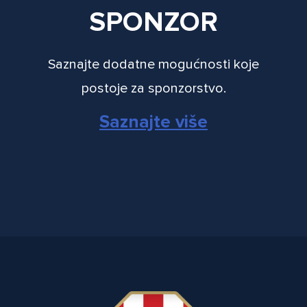
SPONZOR
Saznajte dodatne mogućnosti koje
postoje za sponzorstvo.
Saznajte više