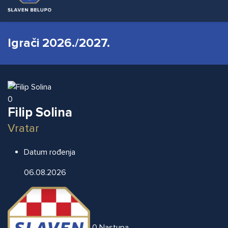
Igrači 2026./2027.
0
Filip Solina
Vratar
Datum rođenja
06.08.2026
0
Nastupa