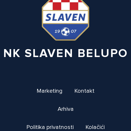
NK SLAVEN BELUPO
Marketing
Kontakt
Arhiva
Politika privatnosti
Kolačići