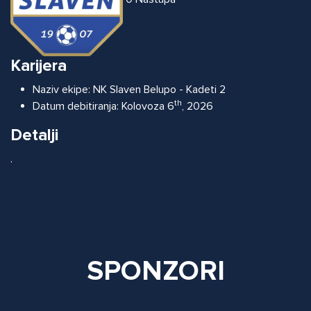
Karijera
Naziv ekipe:
NK Slaven Belupo - Kadeti 2
th
Datum debitiranja:
Kolovoza 6
, 2026
Detalji
.
SPONZORI