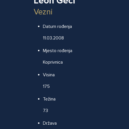
Leon Geci
Vezni
Datum rođenja
11.03.2008
Mjesto rođenja
Koprivnica
Visina
175
Težina
73
Država