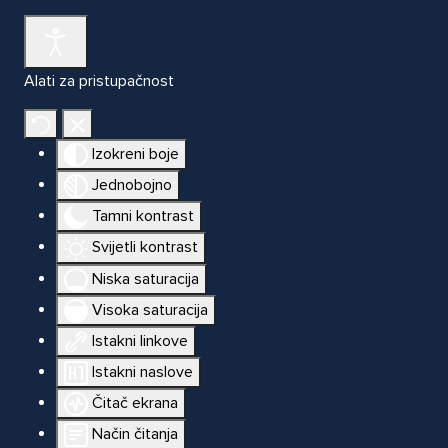
Alati za pristupačnost
Izokreni boje
Jednobojno
Tamni kontrast
Svijetli kontrast
Niska saturacija
Visoka saturacija
Istakni linkove
Istakni naslove
Čitač ekrana
Način čitanja