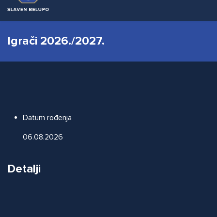
Igrači 2026./2027.
Datum rođenja
06.08.2026
Detalji