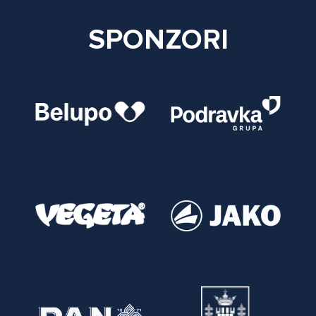
SPONZORI