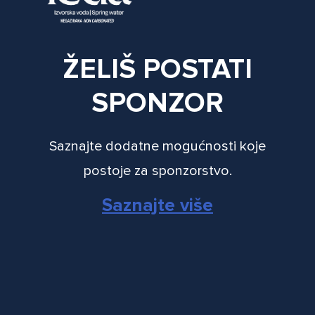
ŽELIŠ POSTATI
SPONZOR
Saznajte dodatne mogućnosti koje
postoje za sponzorstvo.
Saznajte više