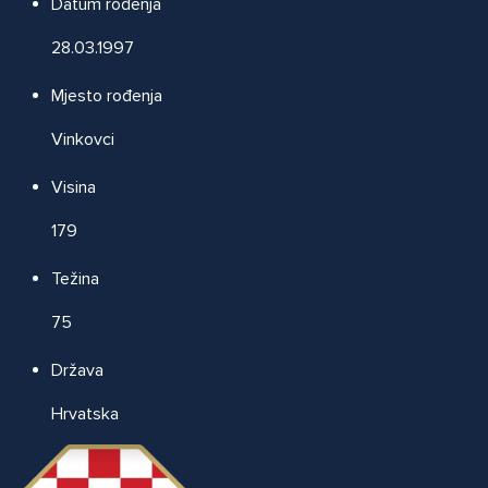
Datum rođenja
28.03.1997
Mjesto rođenja
Vinkovci
Visina
179
Težina
75
Država
Hrvatska