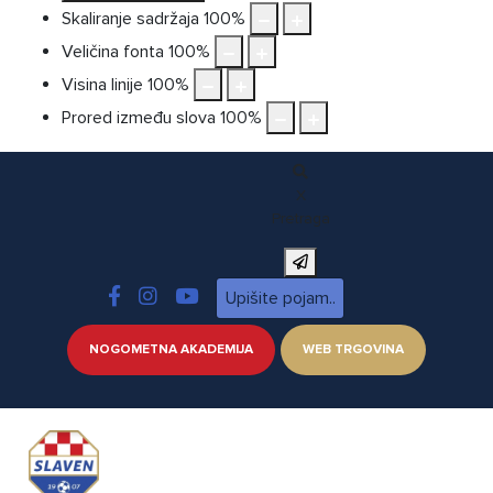
Skaliranje sadržaja
100
%
Veličina fonta
100
%
Visina linije
100
%
Prored između slova
100
%
X
Pretraga
NOGOMETNA AKADEMIJA
WEB TRGOVINA