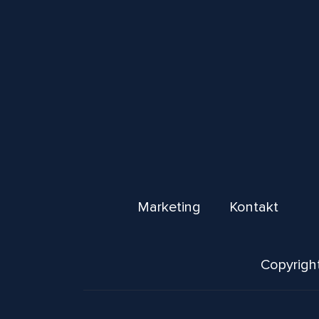
Marketing
Kontakt
Copyright