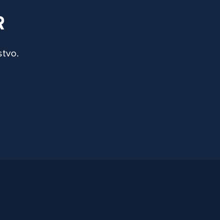
R
stvo.