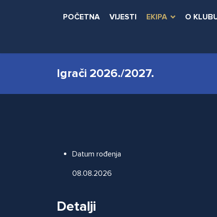
POČETNA
VIJESTI
EKIPA
O KLUB
Igrači 2026./2027.
Datum rođenja
08.08.2026
Detalji