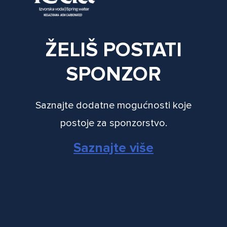
ŽELIŠ POSTATI
SPONZOR
Saznajte dodatne mogućnosti koje
postoje za sponzorstvo.
Saznajte više