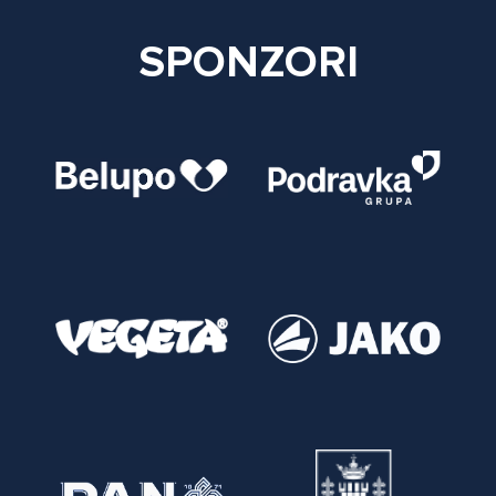
SPONZORI