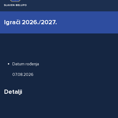
Igrači 2026./2027.
Datum rođenja
07.08.2026
Detalji