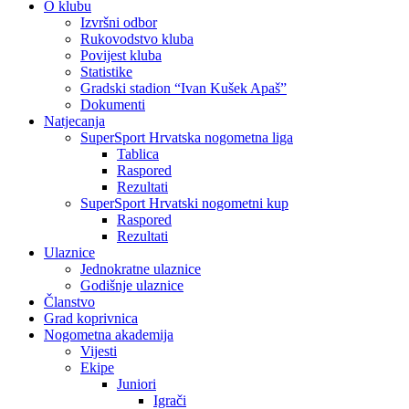
O klubu
Izvršni odbor
Rukovodstvo kluba
Povijest kluba
Statistike
Gradski stadion “Ivan Kušek Apaš”
Dokumenti
Natjecanja
SuperSport Hrvatska nogometna liga
Tablica
Raspored
Rezultati
SuperSport Hrvatski nogometni kup
Raspored
Rezultati
Ulaznice
Jednokratne ulaznice
Godišnje ulaznice
Članstvo
Grad koprivnica
Nogometna akademija
Vijesti
Ekipe
Juniori
Igrači