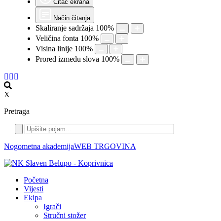
Čitač ekrana
Način čitanja
Skaliranje sadržaja
100
%
Veličina fonta
100
%
Visina linije
100
%
Prored između slova
100
%
X
Pretraga
Nogometna akademija
WEB TRGOVINA
Početna
Vijesti
Ekipa
Igrači
Stručni stožer