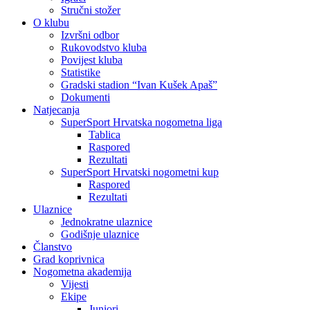
Stručni stožer
O klubu
Izvršni odbor
Rukovodstvo kluba
Povijest kluba
Statistike
Gradski stadion “Ivan Kušek Apaš”
Dokumenti
Natjecanja
SuperSport Hrvatska nogometna liga
Tablica
Raspored
Rezultati
SuperSport Hrvatski nogometni kup
Raspored
Rezultati
Ulaznice
Jednokratne ulaznice
Godišnje ulaznice
Članstvo
Grad koprivnica
Nogometna akademija
Vijesti
Ekipe
Juniori