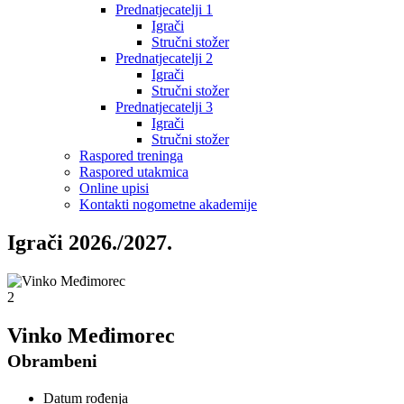
Prednatjecatelji 1
Igrači
Stručni stožer
Prednatjecatelji 2
Igrači
Stručni stožer
Prednatjecatelji 3
Igrači
Stručni stožer
Raspored treninga
Raspored utakmica
Online upisi
Kontakti nogometne akademije
Igrači 2026./2027.
2
Vinko Međimorec
Obrambeni
Datum rođenja