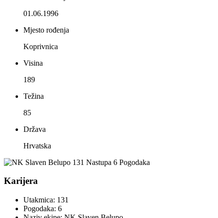
01.06.1996
Mjesto rođenja
Koprivnica
Visina
189
Težina
85
Država
Hrvatska
131
Nastupa
6
Pogodaka
Karijera
Utakmica:
131
Pogodaka:
6
Naziv ekipe:
NK Slaven Belupo