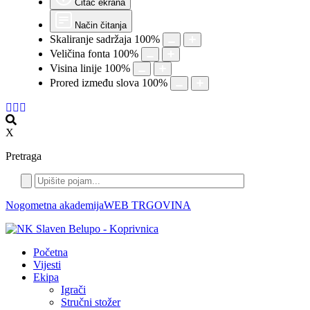
Čitač ekrana
Način čitanja
Skaliranje sadržaja
100
%
Veličina fonta
100
%
Visina linije
100
%
Prored između slova
100
%
X
Pretraga
Nogometna akademija
WEB TRGOVINA
Početna
Vijesti
Ekipa
Igrači
Stručni stožer