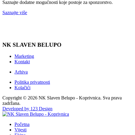
Saznajte dodatne mogućnosti koje postoje za sponzorstvo.
Saznajte više
NK SLAVEN BELUPO
Marketing
Kontakt
Arhiva
Politika privatnosti
Kolačići
Copyright © 2026 NK Slaven Belupo - Koprivnica. Sva prava
zadržana.
Developed by 123 Design
Početna
Vijesti