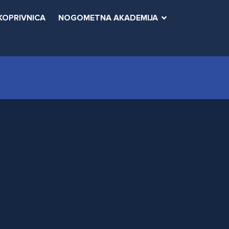
KOPRIVNICA
NOGOMETNA AKADEMIJA