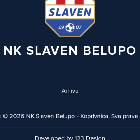
NK SLAVEN BELUPO
Arhiva
 © 2026 NK Slaven Belupo - Koprivnica. Sva prava
Developed by 123 Design