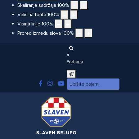
Skaliranje sadržaja
100
%
Veličina fonta
100
%
Visina linije
100
%
Prored između slova
100
%
X
Pretraga