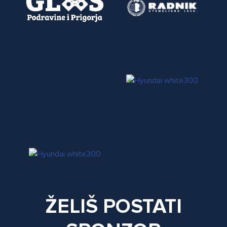
ŽELIŠ POSTATI