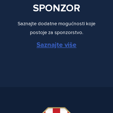
SPONZOR
Saznajte dodatne mogućnosti koje
postoje za sponzorstvo.
Saznajte više