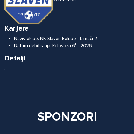
Karijera
Naziv ekipe:
NK Slaven Belupo - Limači 2
th
Datum debitiranja:
Kolovoza 6
, 2026
Detalji
.
SPONZORI