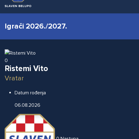
Igrači 2026./2027.
0
Ristemi Vito
Vratar
Datum rođenja
06.08.2026
0
Nastupa