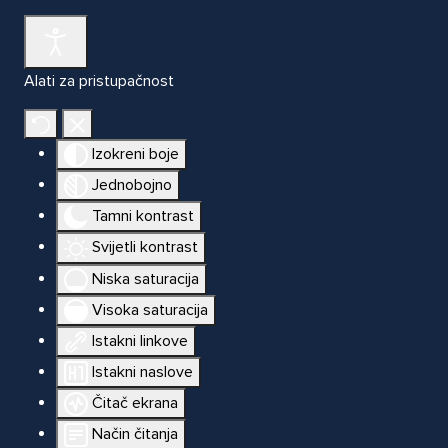
Alati za pristupačnost
Izokreni boje
Jednobojno
Tamni kontrast
Svijetli kontrast
Niska saturacija
Visoka saturacija
Istakni linkove
Istakni naslove
Čitač ekrana
Način čitanja