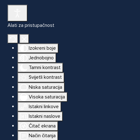
Alati za pristupačnost
Izokreni boje
Jednobojno
Tamni kontrast
Svijetli kontrast
Niska saturacija
Visoka saturacija
Istakni linkove
Istakni naslove
Čitač ekrana
Način čitanja